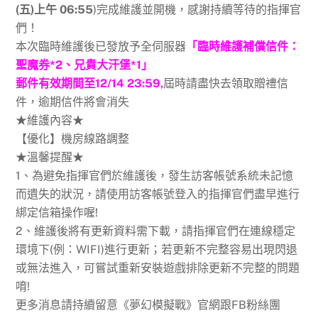
(五)上午 06:55
)完成維護並開機，感謝持續等待的指揮官
們！
本次臨時維護後已發放予全伺服器
「臨時維護補償信件：
聖魔券*2、兄貴大汗堡*1」
郵件有效期間至12/14 23:59,
屆時請盡快去領取贈禮信
件，逾期信件將會消失
★維護內容★
【優化】機房線路調整
★溫馨提醒★
1、為避免指揮官們於維護後，發生訪客帳號系統未記憶
而遺失的狀況，請使用訪客帳號登入的指揮官們盡早進行
綁定信箱操作喔!
2、維護後將有更新資料需下載，請指揮官們在連線穩定
環境下(例：WIFI)進行更新；若更新不完整容易出現閃退
或無法進入，可嘗試重新安裝遊戲排除更新不完整的問題
唷!
更多消息請持續留意《夢幻模擬戰》官網跟FB粉絲團