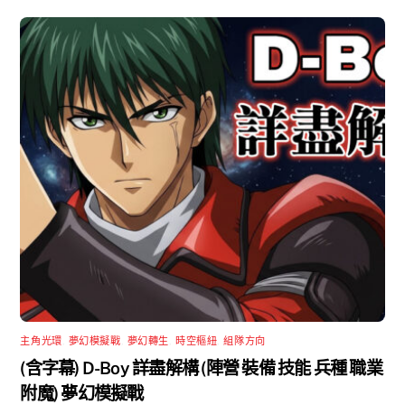
主角光環
,
夢幻模擬戰
,
夢幻轉生
,
時空樞紐
,
組隊方向
(含字幕) D-Boy 詳盡解構 (陣營 裝備 技能 兵種 職業
附魔) 夢幻模擬戰