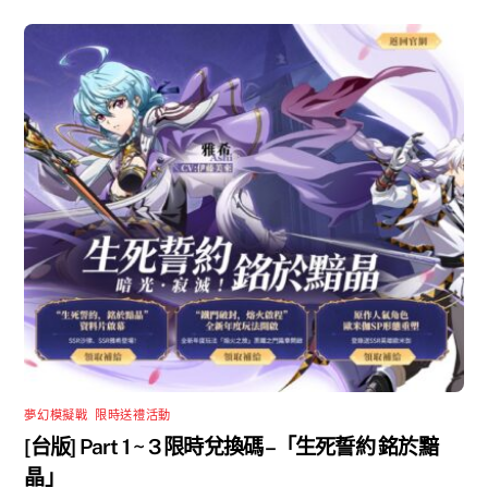
夢幻模擬戰
,
限時送禮活動
[台版] Part 1 ~ 3 限時兌換碼 –「生死誓約 銘於黯
晶」