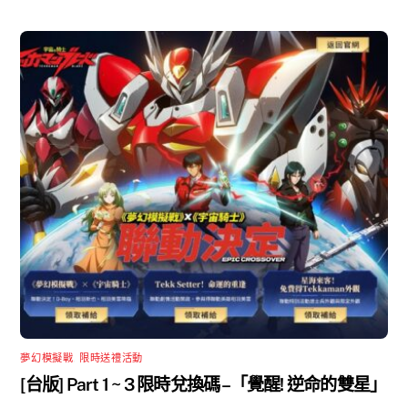
夢幻模擬戰
,
限時送禮活動
[台版] Part 1 ~ 3 限時兌換碼 –「覺醒! 逆命的雙星」