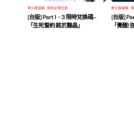
夢幻模擬戰
,
限時送禮活動
夢幻模擬戰
,
[台版] Part 1 ~ 3 限時兌換碼 –
[台版] Pa
「生死誓約 銘於黯晶」
「覺醒!