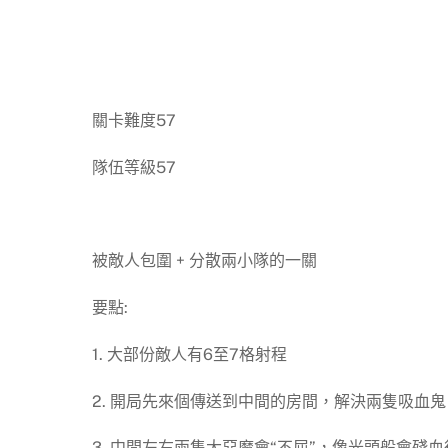
關卡難度57
隊伍等級57
被敵人包圍 + 分散兩小隊的一關
要點:
1. 大部份敵人有6至7格射程
2. 開局先來個傳送到中間的房間，解決兩隻吸血鬼
3. 中間左右兩隻大惡魔會“不屈”，像光頭般會殘