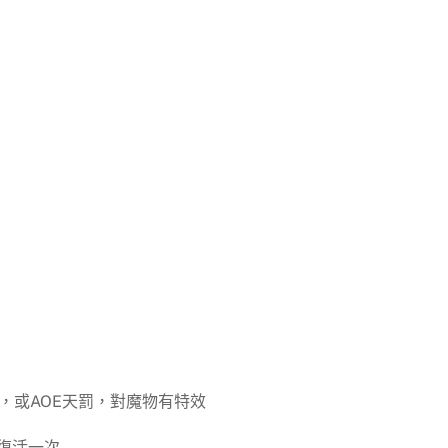
，或AOE天罰，對魔物有特效
血復活一次