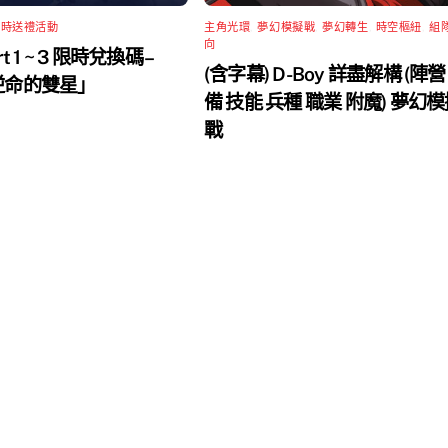
限時送禮活動
主角光環
,
夢幻模擬戰
,
夢幻轉生
,
時空樞紐
,
組
向
rt 1 ~ 3 限時兌換碼 –
(含字幕) D-Boy 詳盡解構 (陣營
 逆命的雙星」
備 技能 兵種 職業 附魔) 夢幻
戰