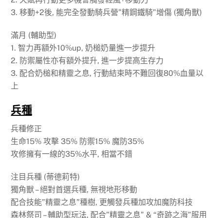
3. 移動+2後, 能完全發動騎兵營”精鋼鐵騎”增傷 (獨角獸)
滿月 (輔助型)
1. 智力再額外10%up, 奶槌奶量進一步提升
2. 防禦屬性亦有額外提升, 進一步提高生存力
3. 配合奶槌和精靈之息, 行動結束時不難回復80%血量以
上
兵種
兵種修正
生命15% 攻擊 35% 防禦15% 魔防35%
攻修擁有一線的35%水平, 相當不錯
注目兵種 (蒂德莉特)
獨角獸 – 絕對首選兵種, 無視地形移動
配合技能”精靈之息”種樹, 更觸發兵種加攻加魔防科技
森林祭司 – 輔助型玩法, 配合”精靈之息” & “奇跡之海”服用