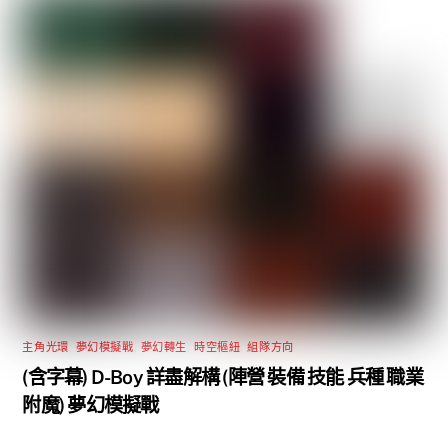
主角光環
,
夢幻模擬戰
,
夢幻轉生
,
時空樞紐
,
組隊方向
(含字幕) D-Boy 詳盡解構 (陣營 裝備 技能 兵種 職業
附魔) 夢幻模擬戰