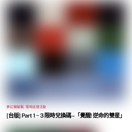
夢幻模擬戰
,
限時送禮活動
[台版] Part 1 ~ 3 限時兌換碼 –「覺醒! 逆命的雙星」