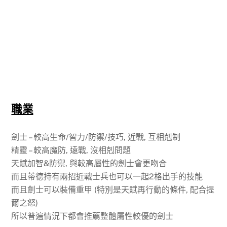
職業
劍士 – 較高生命/智力/防禦/技巧, 近戰, 互相剋制
精靈 – 較高魔防, 遠戰, 沒相剋問題
天賦加智&防禦, 與較高屬性的劍士會更吻合
而且蒂德持有兩招近戰士兵也可以一起2格出手的技能
而且劍士可以裝備重甲 (特別是天賦再行動的條件, 配合提
爾之怒)
所以普遍情況下都會推薦整體屬性較優的劍士