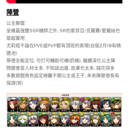
陣營
公主聯盟
坐擁最強雙SSR補師之外, SR的索菲亞/克蘿賽/愛麗絲也
是超實用
尤莉婭不論在PVE或PVP都有頂班的表現(台版2月18有精
選池)
蒂德全能定位, 可打可輔助可補(奶槌), 繼續深化公主陣
問題會是人材太多, 不知該出誰, 皮膚也太多, 錢花得多
多數遊戲角色設定總離不開公主或王子, 未來陣營增長有
保證(笑)