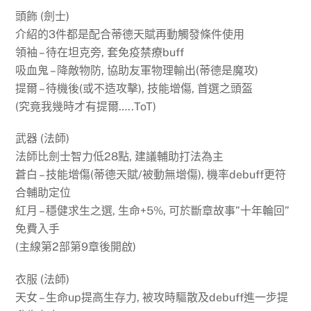
頭飾 (劍士)
介紹的3件都是配合蒂德天賦再動觸發條件使用
領袖 – 待在坦克旁, 套免疫禁療buff
吸血鬼 – 降敵物防, 協助友軍物理輸出(蒂德是魔攻)
提爾 – 待機後(或不造攻擊), 技能增傷, 首選之頭盔
(究竟我幾時才有提爾…..ToT)
武器 (法師)
法師比劍士智力低28點, 建議輔助打法為主
蒼白 – 技能增傷(蒂德天賦/被動無增傷), 機率debuff更符
合輔助定位
紅月 – 穩健求生之選, 生命+5%, 可於斷章故事”十年輪回”
免費入手
(主線第2部第9章後開啟)
衣服 (法師)
天女 – 生命up提高生存力, 被攻時驅散及debuff進一步提