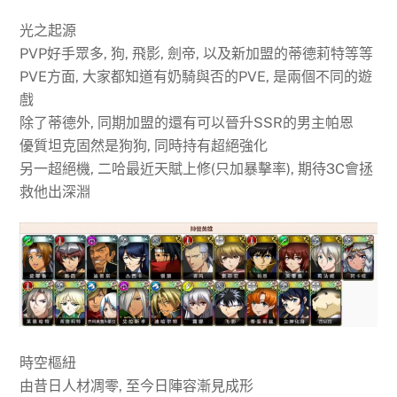
光之起源
PVP好手眾多, 狗, 飛影, 劍帝, 以及新加盟的蒂德莉特等等
PVE方面, 大家都知道有奶騎與否的PVE, 是兩個不同的遊
戲
除了蒂德外, 同期加盟的還有可以晉升SSR的男主帕恩
優質坦克固然是狗狗, 同時持有超絕強化
另一超絕機, 二哈最近天賦上修(只加暴擊率), 期待3C會拯
救他出深淵
時空樞紐
由昔日人材凋零, 至今日陣容漸見成形