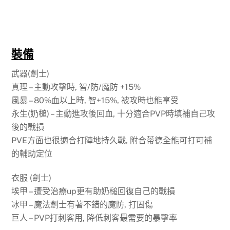
裝備
武器(劍士)
真理 – 主動攻擊時, 智/防/魔防 +15%
風暴 – 80%血以上時, 智+15%, 被攻時也能享受
永生(奶槌) – 主動進攻後回血, 十分適合PVP時填補自己攻
後的戰損
PVE方面也很適合打陣地持久戰, 附合蒂德全能可打可補
的輔助定位
衣服 (劍士)
埃甲 – 遭受治療up更有助奶槌回復自己的戰損
冰甲 – 魔法劍士有著不錯的魔防, 打固傷
巨人 – PVP打刺客用, 降低刺客最需要的暴擊率