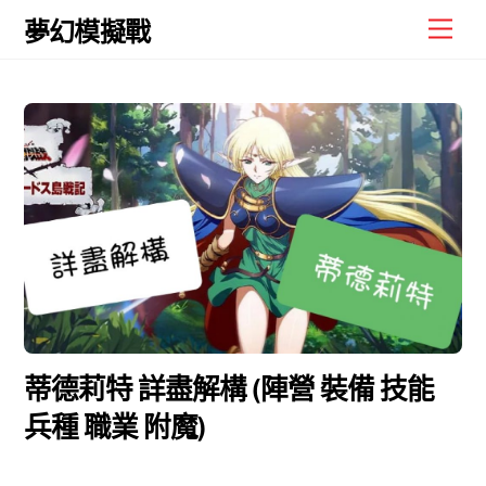
Skip
Men
夢幻模擬戰
to
content
蒂德莉特 詳盡解構 (陣營 裝備 技能
兵種 職業 附魔)