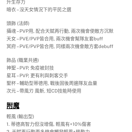
升生存力
暗衣 – 沒天女情況下的平民之選
頭飾 (法師)
攝魂 – PVP用, 配合天賦再行動, 兩次機會使敵方沉默
天女 – PVE/PVP皆合用, 兩次機會幫隊友套buff
冥府 – PVE/PVP皆合用, 同樣兩次機會敵方套debuff
飾品 (職業共通)
神聖 – PVP, 免疫被封技
星耳 – PVP, 更有利與刺客交手
聖杯 – 輔助型蒂德用, 戰後固後周邊隊友血量
次元 – 帶風刃 風斬, 短CD技能時使用
附魔
輕風 (輸出型)
1. 蒂德高智力但沒增傷, 輕風有+10%傷害
2. 天賦再行動更多機會觸發輕風+移動力