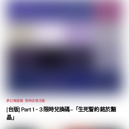
夢幻模擬戰
,
限時送禮活動
[台版] Part 1 ~ 3 限時兌換碼 –「生死誓約 銘於黯
晶」