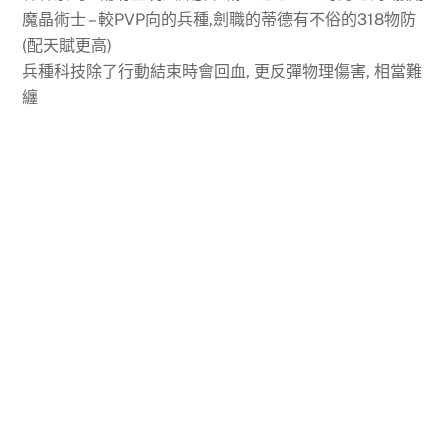
魔晶術士 – 較PVP向的兵種,劍職的蒂德有不俗的318物防
(配天賦更高)
兵種科技除了行動結束時會回血, 更反彈物理傷害, 相當難
纏