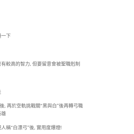
通一下
是有較高的智力, 但要留意會被聖職剋制
走
後, 再於空軌挑戰關“黑與白”後再轉弓職
英雄
稱“白漂弓”後, 實用度爆燈!