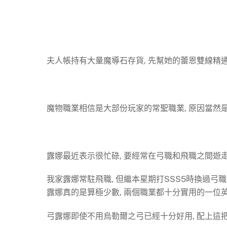
夫人帳持有大量魔導石存貨, 先幫她的蕾恩雙線精
魔物職業相信是大部份玩家的常聖職業, 原因當然
露娜最近表示很忙碌, 要經常在弓職和飛職之間遊
我家露娜常駐飛職, 但繼本星期打SSS5時換過弓職
露娜真的是算極少數, 兩個職業都十分實用的一位
弓露娜即使不用烏勒爾之弓已經十分好用, 配上這把人