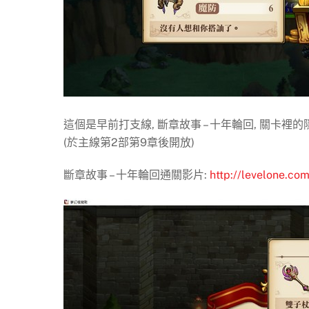
這個是早前打支線, 斷章故事 – 十年輪回, 關卡裡的
(於主線第2部第9章後開放)
斷章故事 – 十年輪回通關影片:
http://levelone.com