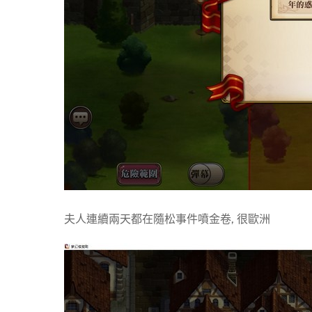
夫人連續兩天都在隨松事件噴金卷, 很歐洲