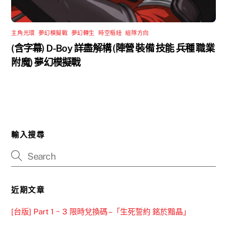
主角光環
,
夢幻模擬戰
,
夢幻轉生
,
時空樞紐
,
組隊方向
(含字幕) D-Boy 詳盡解構 (陣營 裝備 技能 兵種 職業
附魔) 夢幻模擬戰
輸入搜尋
近期文章
[台版] Part 1 ~ 3 限時兌換碼 –「生死誓約 銘於黯晶」