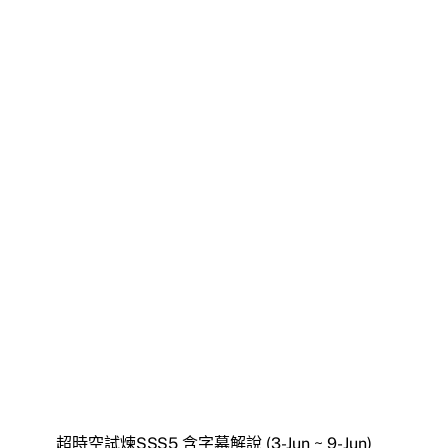
超時空試煉SSS5 含字幕解說 (3-Jun ~ 9-Jun)