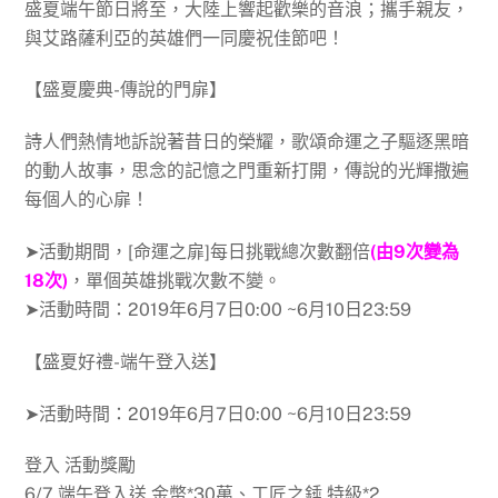
盛夏端午節日將至，大陸上響起歡樂的音浪；攜手親友，
與艾路薩利亞的英雄們一同慶祝佳節吧！
【盛夏慶典-傳說的門扉】
詩人們熱情地訴說著昔日的榮耀，歌頌命運之子驅逐黑暗
的動人故事，思念的記憶之門重新打開，傳說的光輝撒遍
每個人的心扉！
➤活動期間，[命運之扉]每日挑戰總次數翻倍
(由9次變為
18次)
，單個英雄挑戰次數不變。
➤活動時間：2019年6月7日0:00 ~6月10日23:59
【盛夏好禮-端午登入送】
➤活動時間：2019年6月7日0:00 ~6月10日23:59
登入 活動獎勵
6/7 端午登入送 金幣*30萬、工匠之錘 特級*2