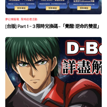
夢幻模擬戰
,
限時送禮活動
[台版] Part 1 ~ 3 限時兌換碼 –「覺醒! 逆命的雙星」