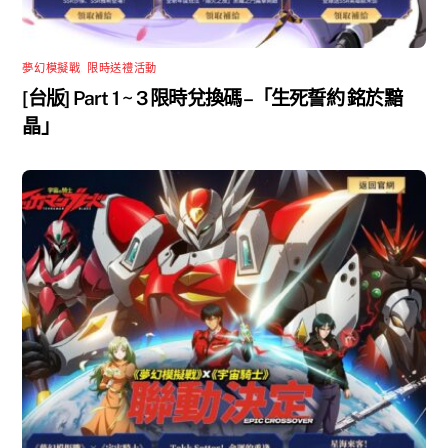
夢幻模擬戰
,
限時送禮活動
[台版] Part 1 ~ 3 限時兌換碼 –「生死誓約 銘於黯
晶」