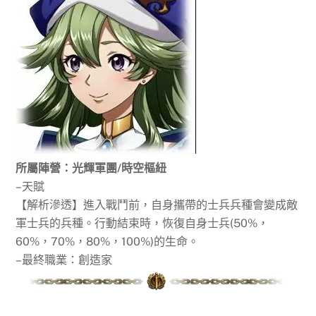
所屬陣營：光輝軍團/時空樞紐
–天賦
【解析滲透】進入戰鬥前，自身攜帶的士兵兵種會變成敵
軍士兵的兵種。行動結束時，恢復自身士兵(50%，
60%，70%，80%，100%)的生命。
–最終職業：創造家