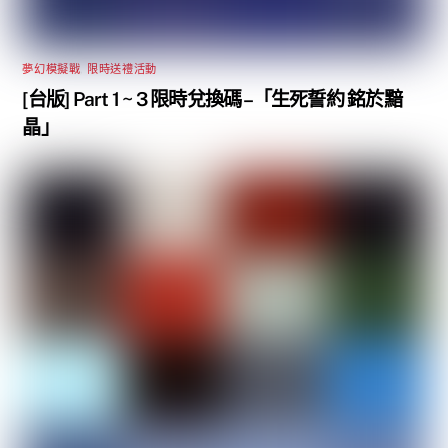
夢幻模擬戰
,
限時送禮活動
[台版] Part 1 ~ 3 限時兌換碼 –「生死誓約 銘於黯
晶」