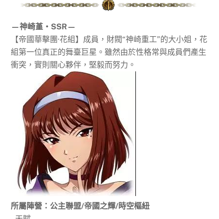
—神崎堇‧SSR—
【帝國華擊團·花組】成員，財閥“神崎重工”的大小姐，花
組第一位真正的舞臺巨星。雖然由於性格常與成員們產生
衝突，實則關心夥伴，堅毅而努力。
所屬陣營：公主聯盟
/帝國之輝/時空樞紐
–天賦