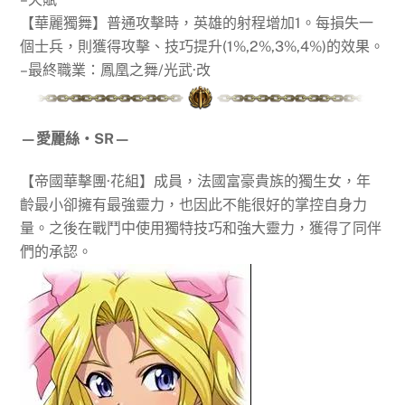
【華麗獨舞】普通攻擊時，英雄的射程增加1。每損失一
個士兵，則獲得攻擊、技巧提升(1%,2%,3%,4%)的效果。
–最終職業：鳳凰之舞/光武·改
—愛麗絲‧SR—
【帝國華擊團·花組】成員，法國富豪貴族的獨生女，年
齡最小卻擁有最強靈力，也因此不能很好的掌控自身力
量。之後在戰鬥中使用獨特技巧和強大靈力，獲得了同伴
們的承認。