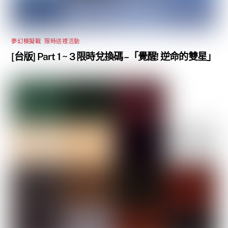
夢幻模擬戰
,
限時送禮活動
[台版] Part 1 ~ 3 限時兌換碼 –「覺醒! 逆命的雙星」