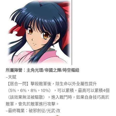
所屬陣營：主角光環/帝國之輝/時空樞紐
–天賦
【居合一閃】擊殺敵軍後，除生命以外全屬性提升
（5%，6%，8%，10%），可以累積，最高可以累積4個
（該效果無法被驅散）。進入戰鬥時，如果自身技巧高於
敵軍，會先於敵軍進行攻擊。
–最終職業：破邪劍征/光武·改