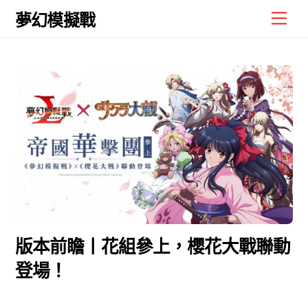
Skip
Men
夢幻模擬戰
to
content
版本前瞻丨花組參上，櫻花大戰聯動
登場！