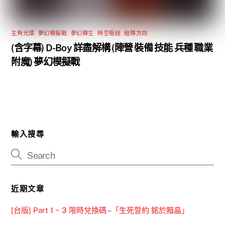
主角光環
,
夢幻模擬戰
,
夢幻轉生
,
時空樞紐
,
組隊方向
(含字幕) D-Boy 詳盡解構 (陣營 裝備 技能 兵種 職業
附魔) 夢幻模擬戰
輸入搜尋
近期文章
[台版] Part 1 ~ 3 限時兌換碼 –「生死誓約 銘於黯晶」