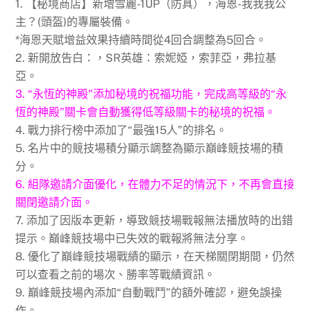
1. 【秘境商店】新增雪麗-1UP（防具），海恩-我我我公
主？(頭盔)的專屬裝備。
*海恩天賦增益效果持續時間從4回合調整為5回合。
2. 新開放告白：，SR英雄：索妮婭，索菲亞，弗拉基
亞。
3. “永恆的神殿”添加秘境的祝福功能，完成高等級的“永
恆的神殿”關卡會自動獲得低等級關卡的秘境的祝福。
4. 戰力排行榜中添加了“最強15人”的排名。
5. 名片中的競技場積分顯示調整為顯示巔峰競技場的積
分。
6. 組隊邀請介面優化，在體力不足的情況下，不再會直接
關閉邀請介面。
7. 添加了因版本更新，導致競技場戰報無法播放時的出錯
提示。巔峰競技場中已失效的戰報將無法分享。
8. 優化了巔峰競技場戰績的顯示，在天梯關閉期間，仍然
可以查看之前的場次、勝率等戰績資訊。
9. 巔峰競技場內添加“自動戰鬥”的額外確認，避免誤操
作。