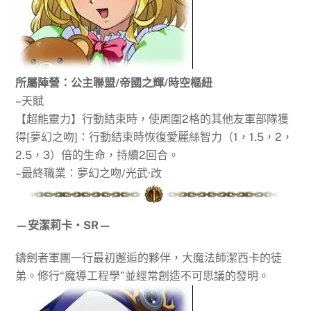
所屬陣營：
公主聯盟
/帝國之輝/時空樞紐
–天賦
【超能靈力】行動結束時，使周圍2格的其他友軍部隊獲
得[夢幻之吻]：行動結束時恢復愛麗絲智力（1，1.5，2，
2.5，3）倍的生命，持續2回合。
–最終職業：夢幻之吻/光武·改
—安潔莉卡‧SR—
鑄劍者軍團一行最初邂逅的夥伴，大魔法師潔西卡的徒
弟。修行“魔導工程學”並經常創造不可思議的發明。