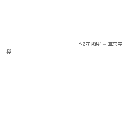
“櫻花武裝”— 真宮寺
櫻