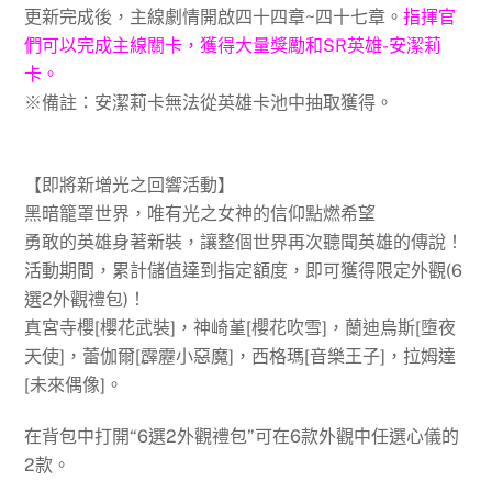
更新完成後，主線劇情開啟四十四章~四十七章。
指揮官
們可以完成主線關卡，獲得大量獎勵和SR英雄-安潔莉
卡。
※備註：安潔莉卡無法從英雄卡池中抽取獲得。
【即將新增光之回響活動】
黑暗籠罩世界，唯有光之女神的信仰點燃希望
勇敢的英雄身著新裝，讓整個世界再次聽聞英雄的傳說！
活動期間，累計儲值達到指定額度，即可獲得限定外觀(6
選2外觀禮包)！
真宮寺櫻[櫻花武裝]，神崎堇[櫻花吹雪]，蘭迪烏斯[墮夜
天使]，蕾伽爾[霹靂小惡魔]，西格瑪[音樂王子]，拉姆達
[未來偶像]。
在背包中打開“6選2外觀禮包”可在6款外觀中任選心儀的
2款。