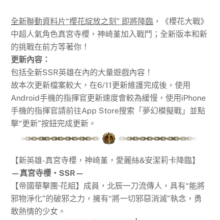
全新聯動資料片“櫻花綻放之刻” 即將
降臨
，《櫻花大戰》
中超人氣角色真宮寺櫻，神崎堇加入戰鬥；全新版本和新
的挑戰在前方等著你！
更新內容：
包括全新SSR英雄在內的大量遊戲內容！
故本次更新檔案較大，在6/11更新維護完成後，使用
Android手機的指揮官更新速度會較為緩慢，使用iPhone
手機的指揮官請前往App Store搜索「夢幻模擬戰」並點
擊“更新”按鈕完成更新。
【新英雄-真宮寺櫻，神崎堇，愛麗絲&安潔莉卡降臨】
—真宮寺櫻‧SSR—
【帝國華擊團·花組】成員，北辰一刀流傳人，具有“能將
邪物淨化”的破邪之力，擁有“將一切邪惡消滅”執念，勇
敢熱情的少女。