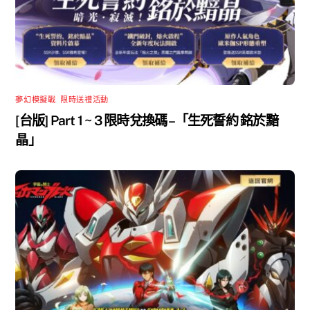
夢幻模擬戰
,
限時送禮活動
[台版] Part 1 ~ 3 限時兌換碼 –「生死誓約 銘於黯
晶」