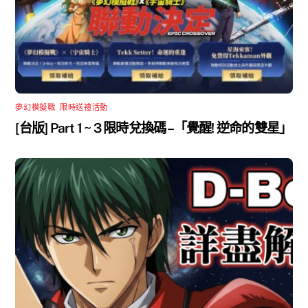
夢幻模擬戰
,
限時送禮活動
[台版] Part 1 ~ 3 限時兌換碼 –「覺醒! 逆命的雙星」