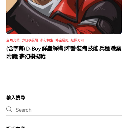
主角光環
,
夢幻模擬戰
,
夢幻轉生
,
時空樞紐
,
組隊方向
(含字幕) D-Boy 詳盡解構 (陣營 裝備 技能 兵種 職業
附魔) 夢幻模擬戰
輸入搜尋