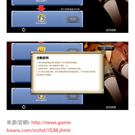
來源(官網):
http://news.game-
beans.com/mzhd/1538.jhtml