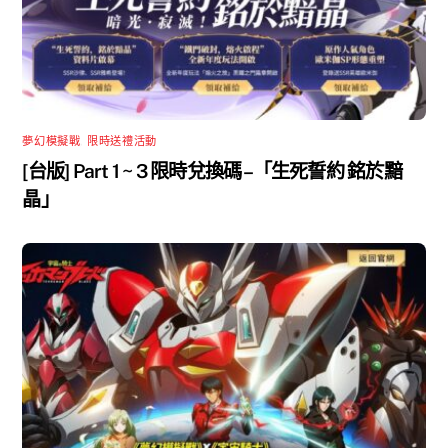
夢幻模擬戰
,
限時送禮活動
[台版] Part 1 ~ 3 限時兌換碼 –「生死誓約 銘於黯
晶」