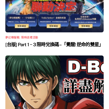
夢幻模擬戰
,
限時送禮活動
[台版] Part 1 ~ 3 限時兌換碼 –「覺醒! 逆命的雙星」