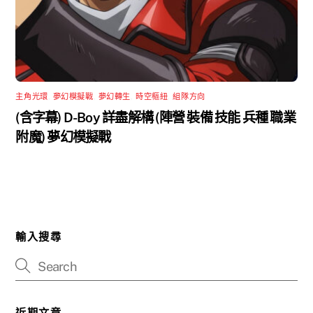
主角光環
,
夢幻模擬戰
,
夢幻轉生
,
時空樞紐
,
組隊方向
(含字幕) D-Boy 詳盡解構 (陣營 裝備 技能 兵種 職業
附魔) 夢幻模擬戰
輸入搜尋
近期文章