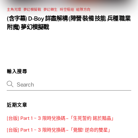
主角光環
,
夢幻模擬戰
,
夢幻轉生
,
時空樞紐
,
組隊方向
(含字幕) D-Boy 詳盡解構 (陣營 裝備 技能 兵種 職業
附魔) 夢幻模擬戰
輸入搜尋
近期文章
[台版] Part 1 ~ 3 限時兌換碼 –「生死誓約 銘於黯晶」
[台版] Part 1 ~ 3 限時兌換碼 –「覺醒! 逆命的雙星」