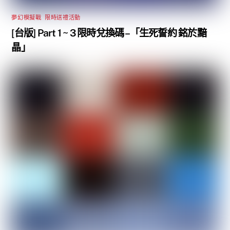
夢幻模擬戰
,
限時送禮活動
[台版] Part 1 ~ 3 限時兌換碼 –「生死誓約 銘於黯
晶」