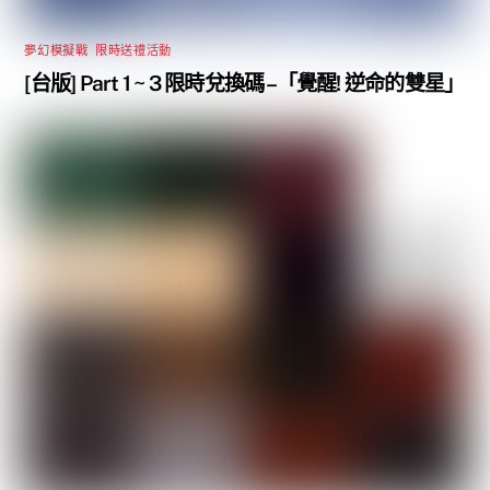
夢幻模擬戰
,
限時送禮活動
[台版] Part 1 ~ 3 限時兌換碼 –「覺醒! 逆命的雙星」