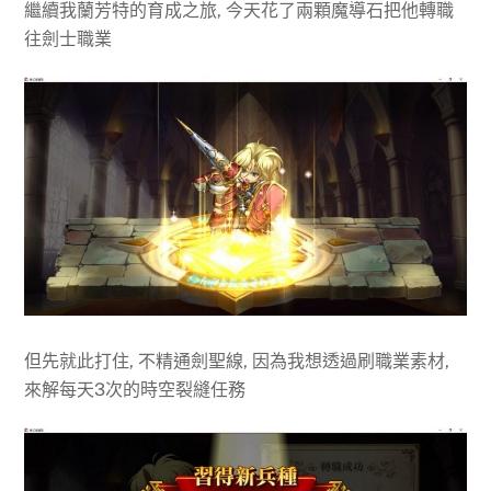
繼續我蘭芳特的育成之旅, 今天花了兩顆魔導石把他轉職
往劍士職業
但先就此打住, 不精通劍聖線, 因為我想透過刷職業素材,
來解每天3次的時空裂縫任務