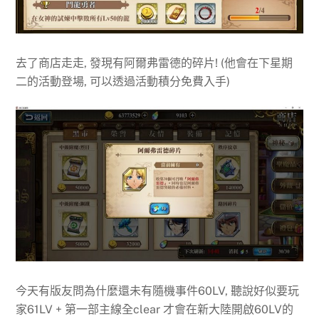
去了商店走走, 發現有阿爾弗雷德的碎片! (他會在下星期
二的活動登場, 可以透過活動積分免費入手)
今天有版友問為什麼還未有隨機事件60LV, 聽說好似要玩
家61LV + 第一部主線全clear 才會在新大陸開啟60LV的