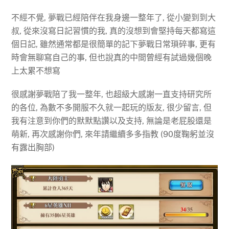
不經不覺, 夢戰已經陪伴在我身邊一整年了, 從小變到到大
叔, 從來沒寫日記習慣的我, 真的沒想到會堅持每天都寫這
個日記, 雖然通常都是很簡單的記下夢戰日常瑣碎事, 更有
時會無聊寫自己的事, 但也說真的中間曾經有試過幾個晚
上太累不想寫
很感謝夢戰陪了我一整年, 也超級大感謝一直支持研究所
的各位, 為數不多開服不久就一起玩的版友, 很少留言, 但
我有注意到你們的默默點讚以及支持, 無論是老屁股還是
萌新, 再次感謝你們, 來年請繼續多多指教 (90度鞠躬並沒
有露出胸部)