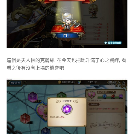
這個是夫人帳的克麗絲. 在今天也把她升滿了心之羈絆, 看
看之後有沒有上場的機會吧