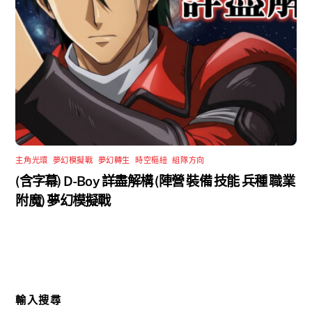
主角光環
,
夢幻模擬戰
,
夢幻轉生
,
時空樞紐
,
組隊方向
(含字幕) D-Boy 詳盡解構 (陣營 裝備 技能 兵種 職業
附魔) 夢幻模擬戰
輸入搜尋