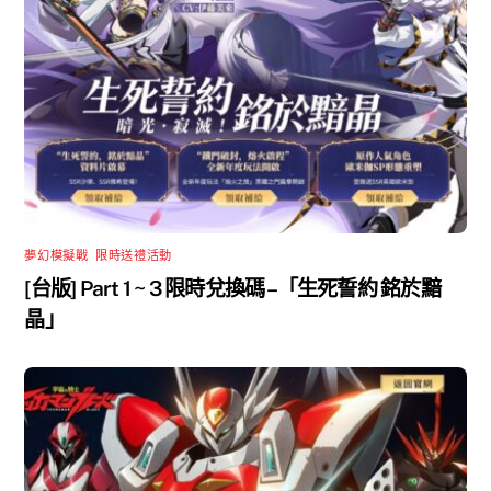
夢幻模擬戰
,
限時送禮活動
[台版] Part 1 ~ 3 限時兌換碼 –「生死誓約 銘於黯
晶」