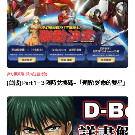
夢幻模擬戰
,
限時送禮活動
[台版] Part 1 ~ 3 限時兌換碼 –「覺醒! 逆命的雙星」