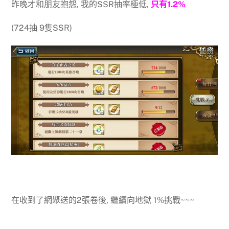
昨晚才和朋友抱怨, 我的SSR抽率極低,
只有1.2%
(724抽 9隻SSR)
在收到了網聚送的2張卷後, 繼續向地獄 1%挑戰~~~