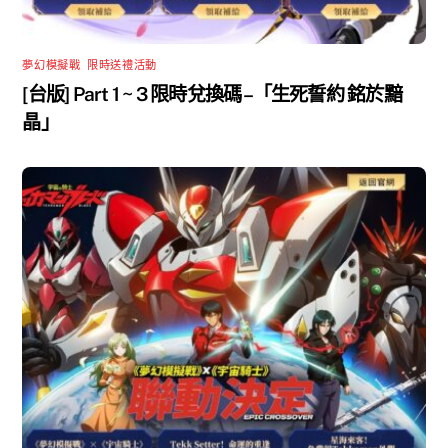
夢幻模擬戰
,
限時送禮活動
[台版] Part 1 ~ 3 限時兌換碼 –「生死誓約 銘於黯
晶」