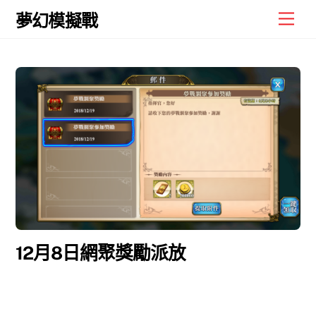
Skip
Men
夢幻模擬戰
to
content
12月8日網聚獎勵派放