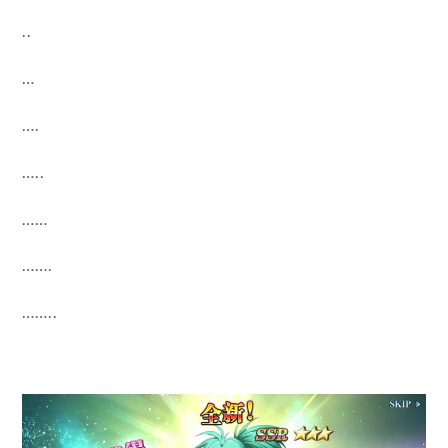
..
…
….
…..
……
…….
……..