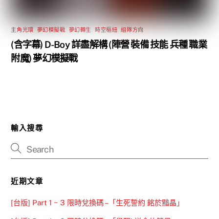
主角光環
,
夢幻模擬戰
,
夢幻轉生
,
時空樞紐
,
組隊方向
(含字幕) D-Boy 詳盡解構 (陣營 裝備 技能 兵種 職業
附魔) 夢幻模擬戰
輸入搜尋
近期文章
[台版] Part 1 ~ 3 限時兌換碼 –「生死誓約 銘於黯晶」