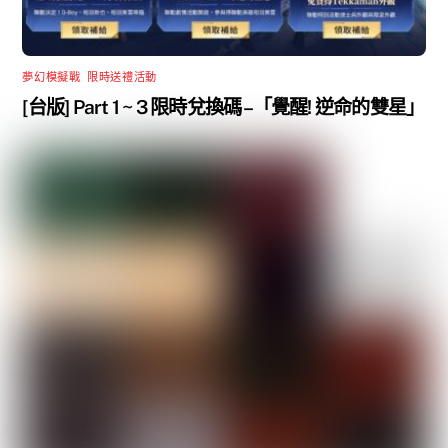
夢幻模擬戰
,
限時送禮活動
[台版] Part 1 ~ 3 限時兌換碼 –「覺醒! 逆命的雙星」