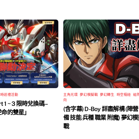
限時送禮活動
主角光環
,
夢幻模擬戰
,
夢幻轉生
,
時空樞紐
,
組
向
rt 1 ~ 3 限時兌換碼 –
(含字幕) D-Boy 詳盡解構 (陣營
 逆命的雙星」
備 技能 兵種 職業 附魔) 夢幻
戰