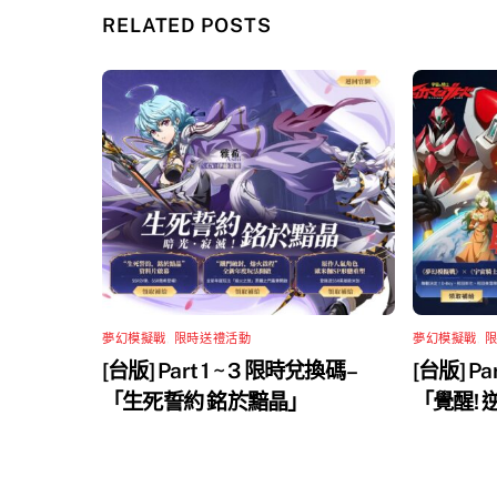
RELATED POSTS
夢幻模擬戰
,
限時送禮活動
夢幻模擬戰
,
[台版] Part 1 ~ 3 限時兌換碼 –
[台版] Pa
「生死誓約 銘於黯晶」
「覺醒!