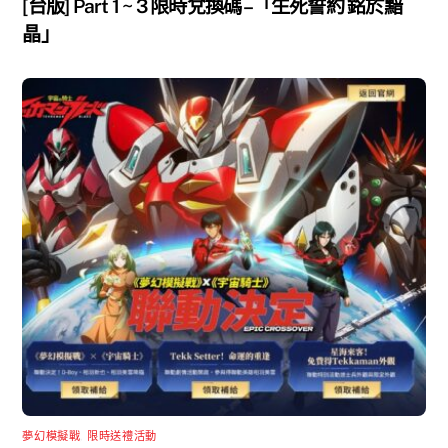
[台版] Part 1 ~ 3 限時兌換碼 –「生死誓約 銘於黯
晶」
夢幻模擬戰
,
限時送禮活動