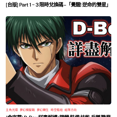
[台版] Part 1 ~ 3 限時兌換碼 –「覺醒! 逆命的雙星」
主角光環
,
夢幻模擬戰
,
夢幻轉生
,
時空樞紐
,
組隊方向