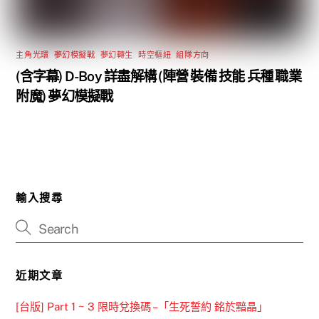
主角光環
,
夢幻模擬戰
,
夢幻轉生
,
時空樞紐
,
組隊方向
(含字幕) D-Boy 詳盡解構 (陣營 裝備 技能 兵種 職業
附魔) 夢幻模擬戰
輸入搜尋
近期文章
[台版] Part 1 ~ 3 限時兌換碼 –「生死誓約 銘於黯晶」