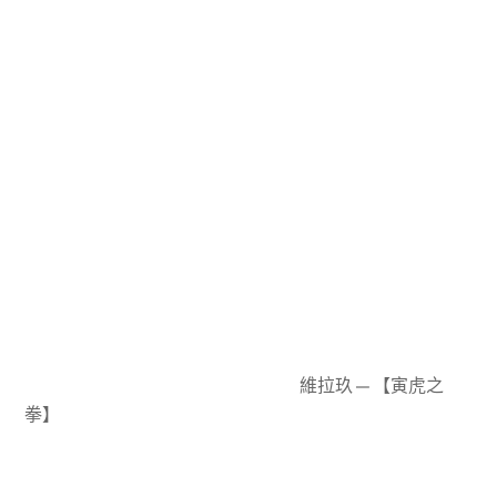
維拉玖—【寅虎之
拳】