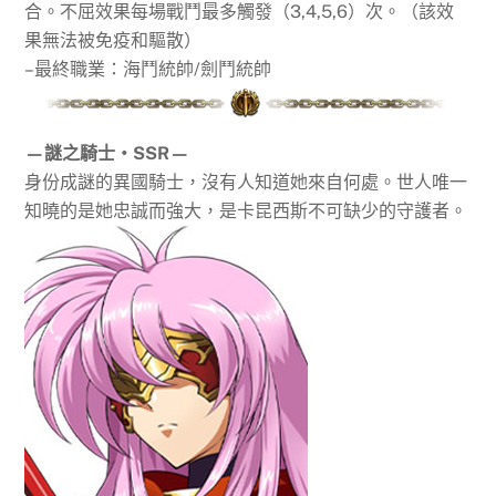
合。不屈效果每場戰鬥最多觸發（3,4,5,6）次。（該效
果無法被免疫和驅散）
–最終職業：海鬥統帥/劍鬥統帥
—謎之騎士‧SSR—
身份成謎的異國騎士，沒有人知道她來自何處。世人唯一
知曉的是她忠誠而強大，是卡昆西斯不可缺少的守護者。