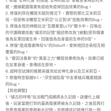
1. 修復“女神化身”的技能“女神的歎息”會被友軍飛影的天
賦，邊緣範圍傷害免疫給免疫掉回血效果的Bug。
2. 修復利昂在觸發天賦的情況下，實際防禦比艾米莉亞
低，但卻無法觸發艾米莉亞“公正對決”技能效果的Bug。
3. 修復永恆的神殿玩法“瓦爾基里Lv70”關卡中，召喚出
的守護精靈技能“痛苦的記憶”描述修改為“[被動]受到傷害
後為友軍回復生命，回復值為自身當前生命的5倍”。
4. 修復“造成傷害降低%”的Debuff，會無視回合長短互相
覆蓋的Bug。
5. “雷因法魯斯”的“異星之力”觸發效果修改為，如果已經
在友軍身邊，會傳送在原地。
6. 超時空試煉的推薦英雄添加女神化身以及艾米莉亞。
7. 修復時空裂縫9-1，“浮空城陷落”中友軍槍兵職業錯誤
的Bug。
【其他調整】
1. “遠古的呼喚”玩法戰鬥成績將永久記錄，該優化上線
後，玩家當期打到的最高傷害將被永久記錄，之後若再打
到更高傷害則會刷新此記錄，並根據該記錄進行每一個