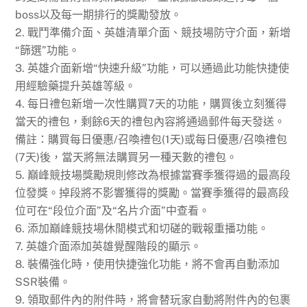
boss以及每一期排行的獎勵發放。
2. 戰鬥準備介面、英雄清單介面、競技場防守介面，新增
“篩選”功能。
3. 英雄介面新增“快速升級”功能，可以通過此功能快捷使
用經驗藥提升英雄等級。
4. 每日禮包新增一次性購買7天的功能，購買後立刻獲得
當天的禮包，剩餘6天的禮包內容將通過郵件每天發送。
備註：購買每日優惠/召喚禮包(1天)或每日優惠/召喚禮包
(7天)後，當天將無法購買另一種天數的禮包。
5. 巔峰競技場獎勵規則修改為根據當賽季獲得過的最高段
位發獎。掉段將不影響獲得的獎勵。當賽季獲得的最高段
位可在“段位介面”及“名片介面”中查看。
6. 添加巔峰競技場休閒模式和切磋的戰報重播功能。
7. 英雄介面添加英雄覺醒階段的顯示。
8. 裝備強化時，使用快捷強化功能，將不會再自動添加
SSR裝備。
9. 領取郵件內的附件時，將會替玩家自動將附件內的包裹