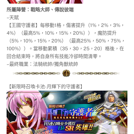
所屬陣營：戰略大師、傳說彼端
–天賦
【王國守護者】每移動1格，傷害提升（1%，2%，3%，
4%）（最高5%，10%，15%，20%）），魔防提升
（5%，10%，15%，20%）（最高25%，50%，75%，
100%））。當移動累積（35，30，25，20）格後，在
回合結束時，將自身所有技能冷卻時間清零。
–最終職業：法騎統帥/獨角獸統帥
【新限時召喚卡池-月輝下的守護者】