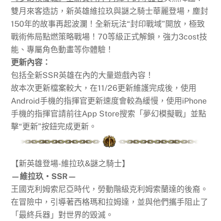
雙月來客造訪，新英雄維拉玖與謎之騎士華麗登場，塵封
150年的故事再起波瀾！全新玩法“封印戰域”開放，極致
戰術佈局點燃策略戰場！70等級正式解鎖，強力3cost技
能、專屬角色動畫等你體驗！
更新內容：
包括全新SSR英雄在內的大量遊戲內容！
故本次更新檔案較大，在11/26更新維護完成後，使用
Android手機的指揮官更新速度會較為緩慢，使用iPhone
手機的指揮官請前往App Store搜索「夢幻模擬戰」並點
擊“更新”按鈕完成更新。
【新英雄登場-維拉玖&謎之騎士】
—維拉玖‧SSR—
王國克利姆索尼亞時代，勞動階級克利姆索蘭達的後裔。
在冒險中，引導著西格瑪和拉姆達，並與他們攜手阻止了
「最終兵器」對世界的毀滅。