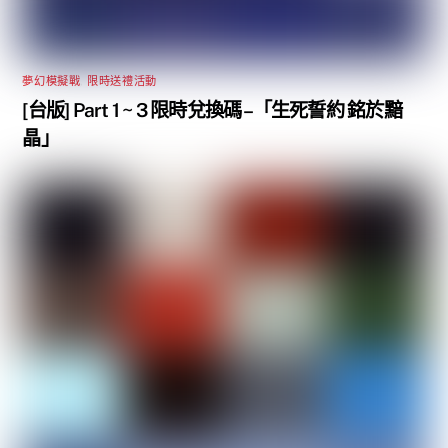
夢幻模擬戰
,
限時送禮活動
[台版] Part 1 ~ 3 限時兌換碼 –「生死誓約 銘於黯
晶」