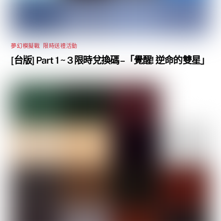
夢幻模擬戰
,
限時送禮活動
[台版] Part 1 ~ 3 限時兌換碼 –「覺醒! 逆命的雙星」