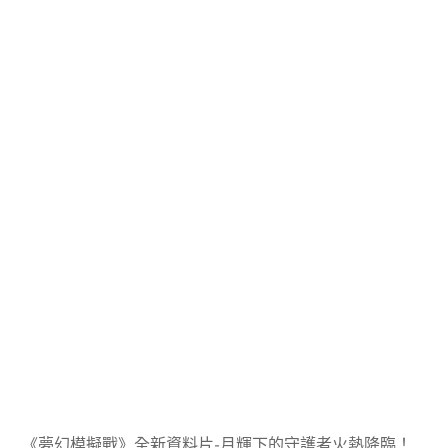
《夢幻模擬戰》全新資料片-月輝下的守護者
火熱降臨！