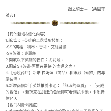
謎之騎士— 【樂園守
護者】
【其他新增&優化內容】
1.新增以下英雄的二階覺醒技能：
-SSR英雄：利昂、雪莉、艾絲蒂爾
-SR英雄：克麗絲
2.開放以下英雄的告白：尤莉婭。
3.開放SR英雄-阿爾弗雷德 的命運之扉。
4.【秘境商店】新增 拉姆達（飾品）和銀狼（頭飾）的專
屬裝備。
5.新增兩個新手英雄推薦卡池：「無瑕的聖盾」、「天威
的戰侶」。新玩家在創建角色後即可看到該卡池，卡池持
續14天。
【戰鬥&關卡調整】