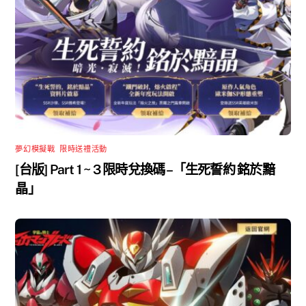
夢幻模擬戰
,
限時送禮活動
[台版] Part 1 ~ 3 限時兌換碼 –「生死誓約 銘於黯
晶」