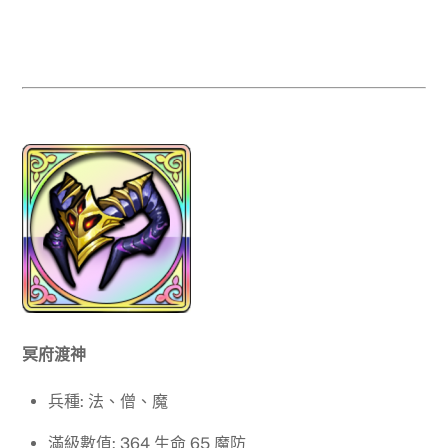
冥府渡神
兵種: 法、僧、魔
滿級數值: 364 生命 65 魔防