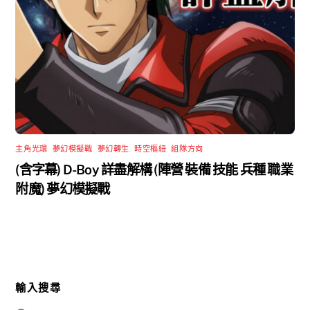
主角光環
,
夢幻模擬戰
,
夢幻轉生
,
時空樞紐
,
組隊方向
(含字幕) D-Boy 詳盡解構 (陣營 裝備 技能 兵種 職業
附魔) 夢幻模擬戰
輸入搜尋