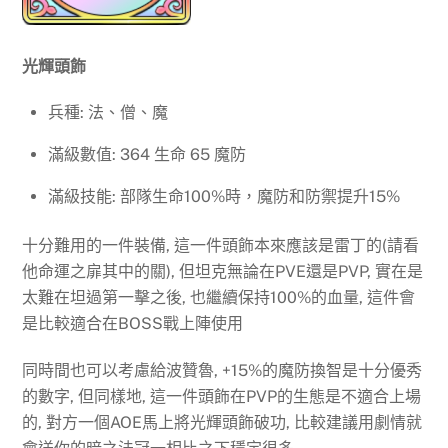
光輝頭飾
兵種: 法、僧、魔
滿級數值: 364 生命 65 魔防
滿級技能: 部隊生命100%時，魔防和防禦提升15%
十分難用的一件裝備, 這一件頭飾本來應該是雷丁的(請看
他命運之扉其中的關), 但坦克無論在PVE還是PVP, 實在是
太難在坦過第一擊之後, 也繼續保持100%的血量, 這件會
是比較適合在BOSS戰上陣使用
同時間也可以考慮給波贊魯, +15%的魔防換智是十分優秀
的數字, 但同樣地, 這一件頭飾在PVP的生態是不適合上場
的, 對方一個AOE馬上將光輝頭飾破功, 比較建議用劇情就