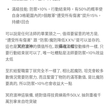
滿級技能: 防禦+10%，行動結束時，有50%的概率使
自身3格範圍內的1個敵軍“遭受所有傷害”提升15%，
持續1回合
可以說是任何法師的畢業頭之一, 值得要留意的地方是,
“遭受所有傷害” 跟 “防禦/魔防降低XX%”是可以並存的,
這也是
冥府渡神
的價值所在
,
跟
攝魂法帽
發動條件一樣, 只
要行動結束就可以了, 唯一吐糟點是法師要防禦+10%效益
太低
至於給聖職雷丁就完全不一樣了, 相比起魔防, 坦克會較多
數情況需要防禦力, 而且聖雷丁物防的滿等數值, 是比魔防
要高的, 所以防禦+10%也會收益大一點
冥府渡神這裝備, 絕對值得技資練兩件50LV, 抽到重複千
萬別拿來自吃突破