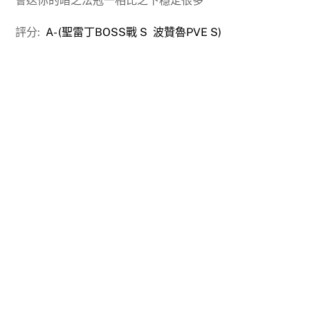
會送你的暗之法冠一相比之下穩定很多
評分:
A- (聖雷丁BOSS戰 S 波贊魯PVE S)