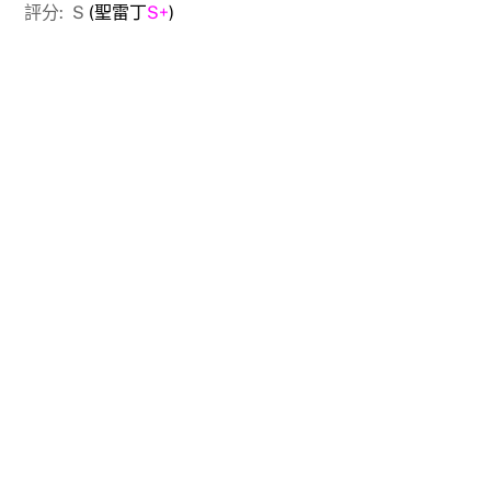
評分: S
(聖雷丁
S+
)