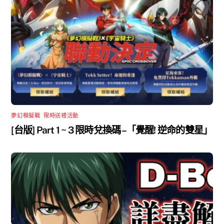
夢幻模擬戰
,
限時送禮活動
[台版] Part 1 ~ 3 限時兌換碼 –「覺醒! 逆命的雙星」