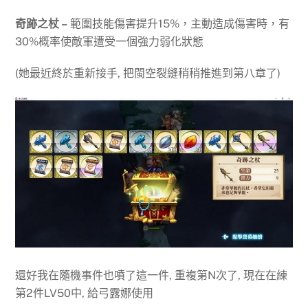
奇跡之杖 –
範圍技能傷害提升15%，主動造成傷害時，有
30%概率使敵軍遭受一個強力弱化狀態
(她最近終於重新接手, 把閩空裂縫稍稍推進到第八章了)
還好我在隨機事件也噴了這一件, 重複第N次了, 現在在練
第2件LV50中, 給弓露娜使用