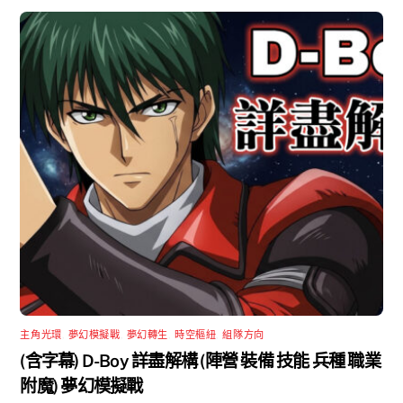
主角光環
,
夢幻模擬戰
,
夢幻轉生
,
時空樞紐
,
組隊方向
(含字幕) D-Boy 詳盡解構 (陣營 裝備 技能 兵種 職業
附魔) 夢幻模擬戰