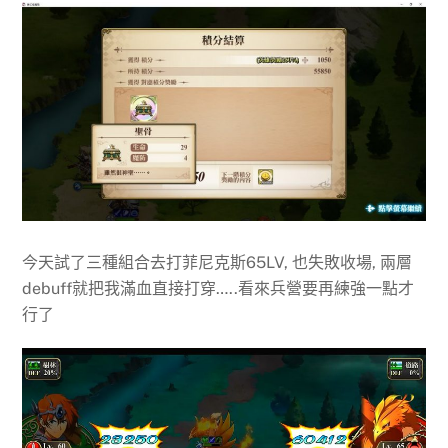
今天試了三種組合去打菲尼克斯65LV, 也失敗收場, 兩層
debuff就把我滿血直接打穿…..看來兵營要再練強一點才
行了