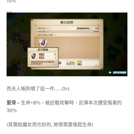
10%
而夫人帳則噴了這一件……Orz
聖骨 –
生命+8%，被近戰攻擊時，反彈本次遭受傷害的
30%
(其實給魔女用也好的, 她很需要堆起生命)