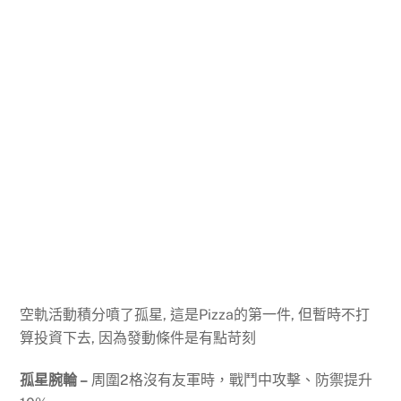
空軌活動積分噴了孤星, 這是Pizza的第一件, 但暫時不打
算投資下去, 因為發動條件是有點苛刻
孤星腕輪 –
周圍2格沒有友軍時，戰鬥中攻擊、防禦提升