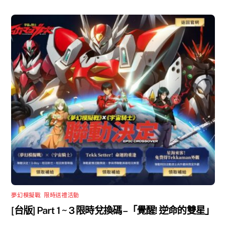
夢幻模擬戰
,
限時送禮活動
[台版] Part 1 ~ 3 限時兌換碼 –「覺醒! 逆命的雙星」