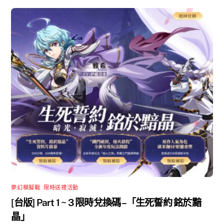
夢幻模擬戰
,
限時送禮活動
[台版] Part 1 ~ 3 限時兌換碼 –「生死誓約 銘於黯
晶」