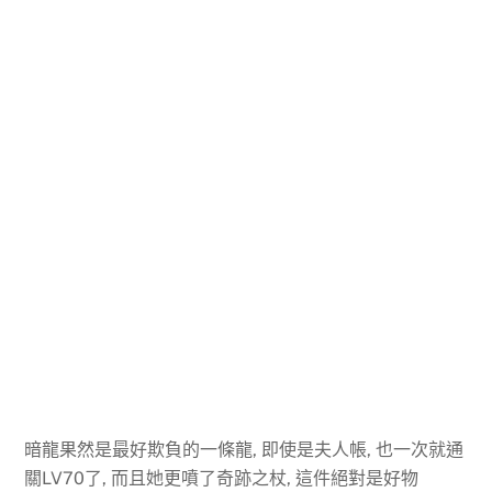
暗龍果然是最好欺負的一條龍, 即使是夫人帳, 也一次就通
關LV70了, 而且她更噴了奇跡之杖, 這件絕對是好物