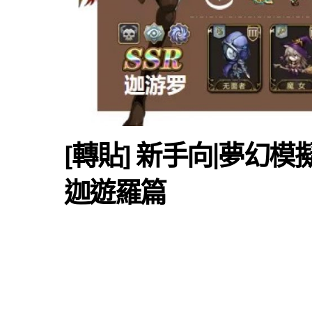
[轉貼] 新手向|夢
迦遊羅篇