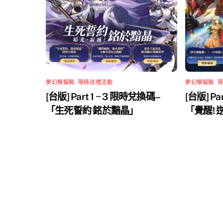
夢幻模擬戰
,
限時送禮活動
夢幻模擬戰
,
[台版] Part 1 ~ 3 限時兌換碼 –
[台版] Pa
「生死誓約 銘於黯晶」
「覺醒!