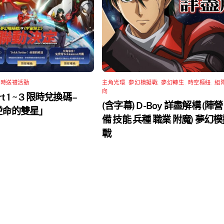
限時送禮活動
主角光環
,
夢幻模擬戰
,
夢幻轉生
,
時空樞紐
,
組
向
rt 1 ~ 3 限時兌換碼 –
(含字幕) D-Boy 詳盡解構 (陣營
 逆命的雙星」
備 技能 兵種 職業 附魔) 夢幻
戰