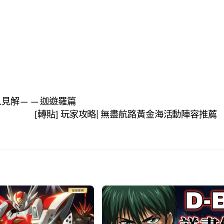
個人見解——迦遊羅篇
[轉貼] 玩家攻略| 無盡航路黃金海活動陣容推薦