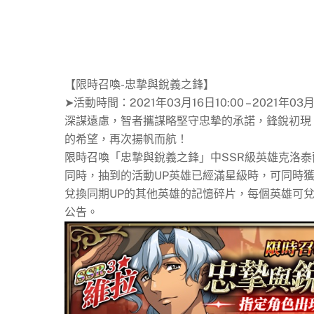
【限時召喚-忠摯與銳義之鋒】
➤活動時間：2021年03月16日10:00 – 2021年03月
深謀遠慮，智者攜謀略堅守忠摯的承諾，鋒銳初現
的希望，再次揚帆而航！
限時召喚「忠摯與銳義之鋒」中SSR級英雄克洛
同時，抽到的活動UP英雄已經滿星級時，可同時獲
兌換同期UP的其他英雄的記憶碎片，每個英雄可兌
公告。