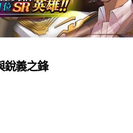
摯與銳義之鋒