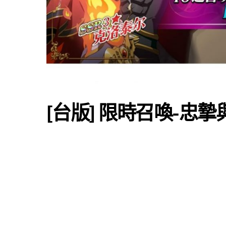
[台版] 限時召喚-忠