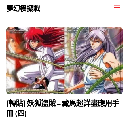
Skip
Men
夢幻模擬戰
to
content
[轉貼] 妖狐盜賊 – 藏馬超詳盡應用手
冊 (四)