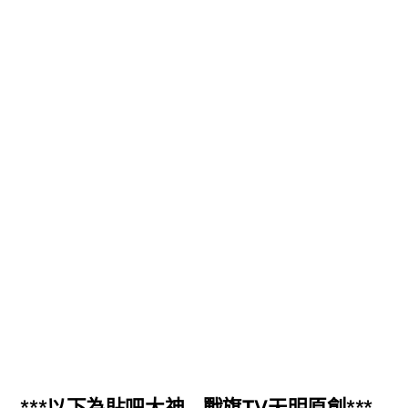
***以下為貼吧大神 – 戰旗TV天明原創***