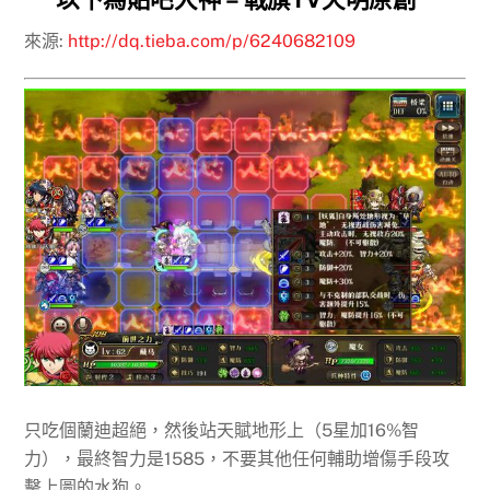
來源:
http://dq.tieba.com/p/6240682109
只吃個蘭迪超絕，然後站天賦地形上（5星加16%智
力），最終智力是1585，不要其他任何輔助增傷手段攻
擊上圖的水狗。