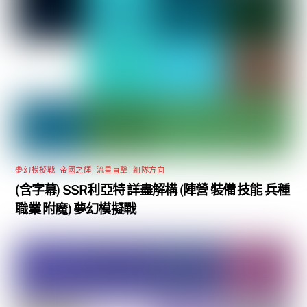
夢幻模擬戰
,
帝國之輝
,
流星直擊
,
組隊方向
(含字幕) SSR利亞特 詳盡解構 (陣營 裝備 技能 兵種
職業 附魔) 夢幻模擬戰