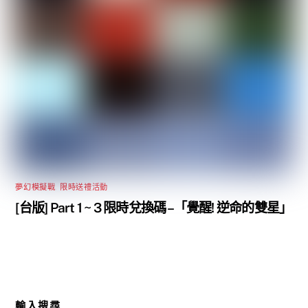
夢幻模擬戰
,
限時送禮活動
[台版] Part 1 ~ 3 限時兌換碼 –「覺醒! 逆命的雙星」
輸入搜尋