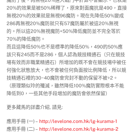
魔防了後，再無視20%進入戰鬥中計算不會顯示。也就是
20%的效果是被50%稀釋了，原來對面魔抗是490，直接
無視20%的效果就是無視96魔防。現在先降低50%變成
286再無視20%魔防就只有57魔防屬於被這20%無視
的。所以這20%無視魔防+50%降低魔防並不完全等於
70%的降低魔防。
而且這降低50%也不是標準的降低50%，490的50%應
該只有245而不是286，個人認為競技精通石（只在競技
場有效而非職業精通石）所增加的既不會在競技場中被任
何強化狀態放大，也不會被任何負面按比例降低，所以競
技精通石裡的30~40魔防會完封不動的保留不被÷2。
（原理類似玲的殲滅，雖然降低100%魔防實際根本不能
降低到0，一些其他手段增加的魔防會依然保留）
更多藏馬的詳盡介紹, 請見:
應用手冊 (一) –
http://levelone.com.hk/lg-kurama-1
應用手冊 (二) –
http://levelone.com.hk/lg-kurama-2