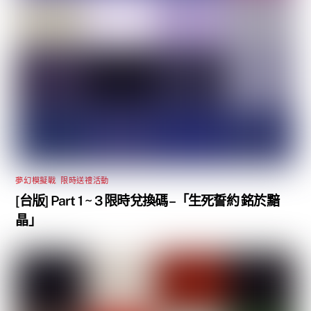
夢幻模擬戰
,
限時送禮活動
[台版] Part 1 ~ 3 限時兌換碼 –「生死誓約 銘於黯
晶」