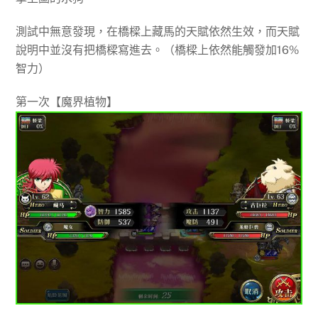
測試中無意發現，在橋樑上藏馬的天賦依然生效，而天賦
說明中並沒有把橋樑寫進去。（橋樑上依然能觸發加16%
智力）
第一次【魔界植物】