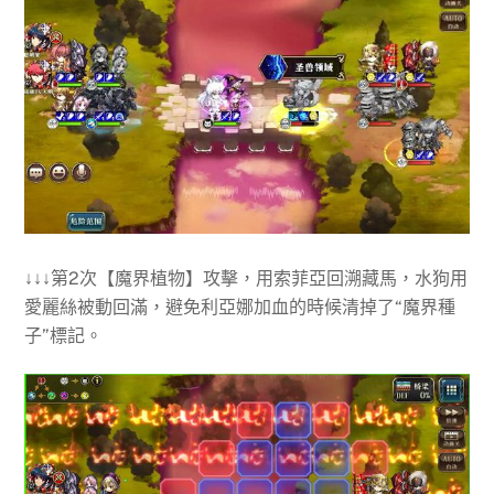
↓↓↓第2次【魔界植物】攻擊，用索菲亞回溯藏馬，水狗用
愛麗絲被動回滿，避免利亞娜加血的時候清掉了“魔界種
子”標記。