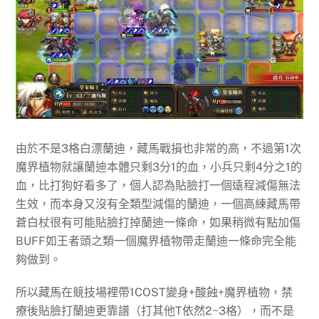
由於不是3格白漂蘭迪，藏馬戰損也非常的高，不過第1次
魔界植物就讓蘭迪本體只剩3分1的血，小兵只剩4分之1的
血，比打狗好看多了，個人認為貼臉打一個遠程減傷無法
生效，而本身又沒有全類型減傷的蘭迪，一個高練藏馬帶
蒼白杖很有可能貼臉打掉蘭迪一條命，如果稍微有點加傷
BUFF如王者頭之類一個魔界植物帶走蘭迪一條命完全能
夠做到。
所以藏馬在競技場裡帶1COST變身+酸蝕+魔界植物，禁
療後貼臉打蘭迪更靠譜（打其他T依然2~3格），而不是