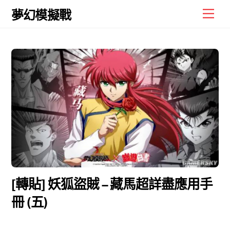
Skip
Men
夢幻模擬戰
to
content
[轉貼] 妖狐盜賊 – 藏馬超詳盡應用手
冊 (五)