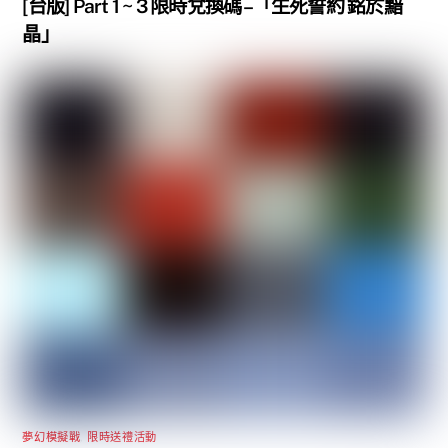
[台版] Part 1 ~ 3 限時兌換碼 –「生死誓約 銘於黯
晶」
夢幻模擬戰
,
限時送禮活動