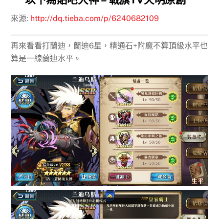
來源:
http://dq.tieba.com/p/6240682109
再來看看打蘭迪，蘭迪6星，精通石+附魔不算頂級水平也
算是一線蘭迪水平。