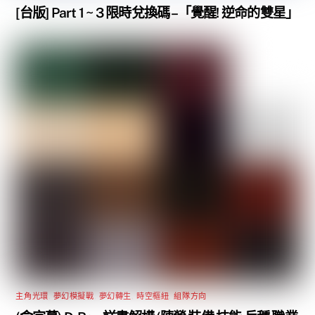
[台版] Part 1 ~ 3 限時兌換碼 –「覺醒! 逆命的雙星」
主角光環
,
夢幻模擬戰
,
夢幻轉生
,
時空樞紐
,
組隊方向