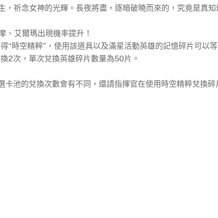
生，祈念女神的光輝。長夜將盡，逐暗破曉而來的，究竟是真知
凱摩、艾爾瑪出現機率提升！
得“時空精粹”，使用該道具以及滿星活動英雄的記憶碎片可以等
換2次，單次兌換英雄碎片數量為50片。
精選卡池的兌換次數會有不同，還請指揮官在使用時空精粹兌換碎