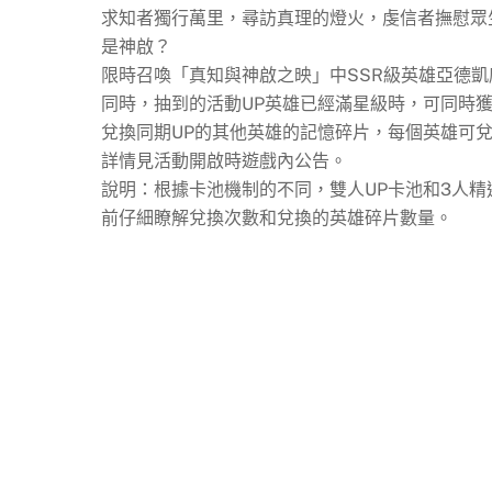
求知者獨行萬里，尋訪真理的燈火，虔信者撫慰眾
是神啟？
限時召喚「真知與神啟之映」中SSR級英雄亞德
同時，抽到的活動UP英雄已經滿星級時，可同時獲
兌換同期UP的其他英雄的記憶碎片，每個英雄可兌
詳情見活動開啟時遊戲內公告。
說明：根據卡池機制的不同，雙人UP卡池和3人
前仔細瞭解兌換次數和兌換的英雄碎片數量。