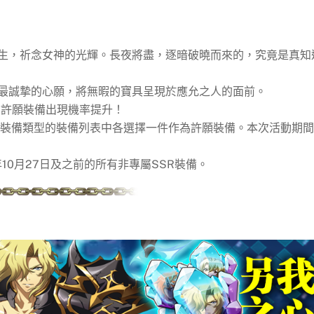
生，祈念女神的光輝。長夜將盡，逐暗破曉而來的，究竟是真知
最誠摯的心願，將無暇的寶具呈現於應允之人的面前。
，許願裝備出現機率提升！
個裝備類型的裝備列表中各選擇一件作為許願裝備。本次活動期
10月27日及之前的所有非專屬SSR裝備。