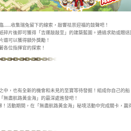
臨……收集瑞兔留下的線索，敲響祛祟迎福的鼓聲吧！
紙碎片後即可獲得「吉運敲敲至」的建築藍圖。通過求助或贈送
片還可以獲得額外獎勵！
著各位指揮官的探索！
之中，也有全新的機會和未見的至寶等待發掘！組成你自己的船
「無盡航路黃金海」的最深處進發吧！
時回歸！活動期間，在「無盡航路黃金海」秘境活動中完成關卡，贏