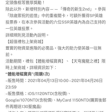
定頭像框等豐厚獎勵！
除此以外，新增特別內容——「傳奇的新生2nd」。參與
「除歲禦祝的追憶」中的重複關卡，可額外獲得SP英雄
投票券，在本次參與活動的六位SSR英雄內為自己支持的
一位英雄投票。
詳細規則見活動內說明。
【超值禮包上架商城】
豐實的物資是進階的必需品，強大的助力使英雄一往無
前。
活動期間，禮包【體能增幅寶典】、【天穹魔龍之禮】限
時上架商城，詳細資訊如下：
“體能增幅寶典”(限購1次)
–販售時間：2021年04月13日10:00 – 2021年04月26日
23:59
–販售價格：iOS/1120NTD(含稅價)、
Google/1070NTD(含稅價)、MyCard 1150NTD(購買後郵
件再贈送130聖魔晶)