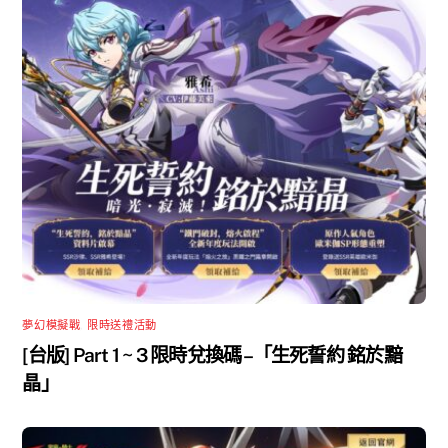
夢幻模擬戰
,
限時送禮活動
[台版] Part 1 ~ 3 限時兌換碼 –「生死誓約 銘於黯
晶」