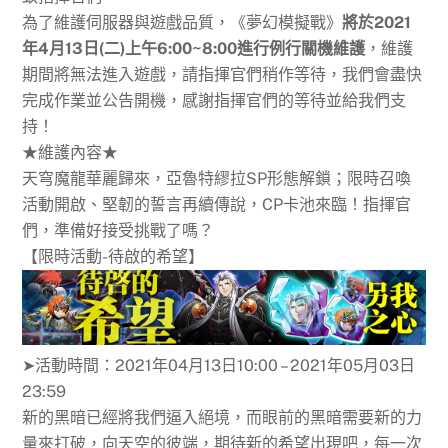
為了維護伺服器與遊戲品質，《夢幻模擬戰》
將於2021
年4月13日(二)上午6:00~8:00進行例行關機維護
，維護
期間將無法進入遊戲，請指揮官們稍作等待，我們會盡快
完成作業並公告開機，感謝指揮官們的等待並給我們支
持！
★維護內容★
天穹魔龍華麗歸來，亞魯特繆拉SP形態解鎖；限時召喚
活動開啟、堅韌的誓言再續傳說，CP卡池來臨！指揮官
們，準備好接受挑戰了嗎？
【限時活動-待啟的希望】
➤活動時間：2021年04月13日10:00 – 2021年05月03日
23:59
新的黑暗已經將我們逼入絕境，而眼前的黑暗需要新的力
量來打破，向天空的彼端，期待新的希望出現吧，每一次