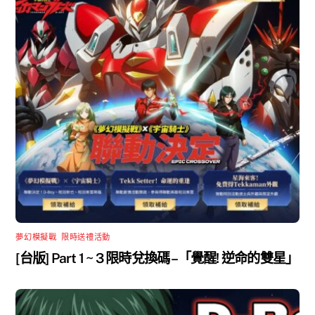
夢幻模擬戰
,
限時送禮活動
[台版] Part 1 ~ 3 限時兌換碼 –「覺醒! 逆命的雙星」