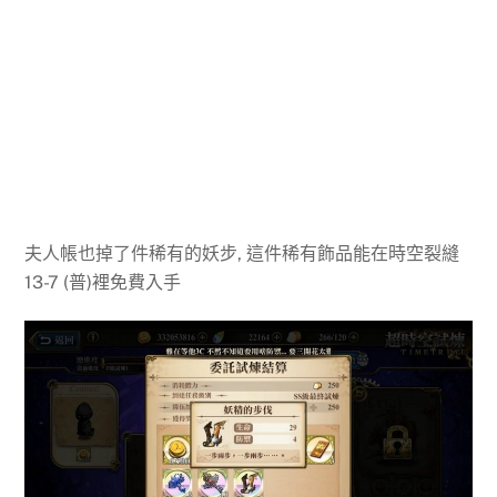
夫人帳也掉了件稀有的妖步, 這件稀有飾品能在時空裂縫
13-7 (普)裡免費入手