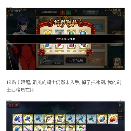
12點卡暗龍, 斬風的騎士仍然未入手, 掉了把冰劍, 我的劍
士西格瑪在用