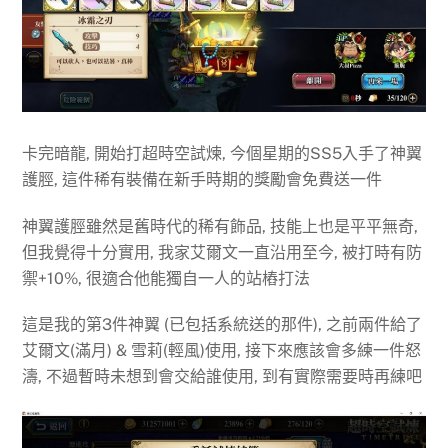
卡完暗龍, 開始打超時空試煉, 今個星期的SS5入手了神翼
護脛, 這件稀有裝備在新手時期的獎勵會免費送一件
神翼護脛雖然是舊時代的稀有飾品, 技能上也是平平無奇,
但我覺得十分實用, 我家艾爾文一直沿用至今, 被打時有防
禦+10%, 很適合他能獨自一人的站樁打法
這是我的第3件神翼 (已包括系統送的那件), 之前兩件給了
艾爾文(滿月) & 雪莉(輕風)使用, 接下來應該會多練一件怒
濤, 不過暫時未想到會交給誰使用, 到有實際需要時再練吧