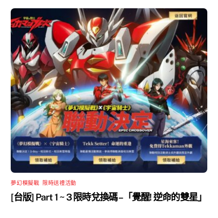
夢幻模擬戰
,
限時送禮活動
[台版] Part 1 ~ 3 限時兌換碼 –「覺醒! 逆命的雙星」