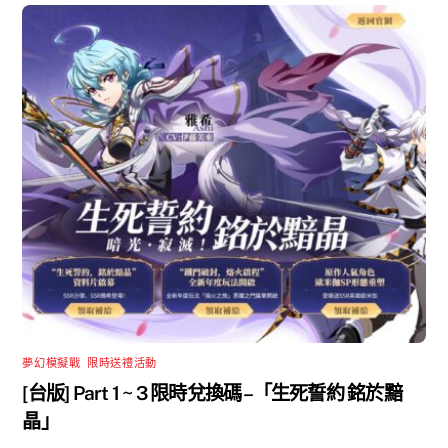
夢幻模擬戰
,
限時送禮活動
[台版] Part 1 ~ 3 限時兌換碼 –「生死誓約 銘於黯
晶」