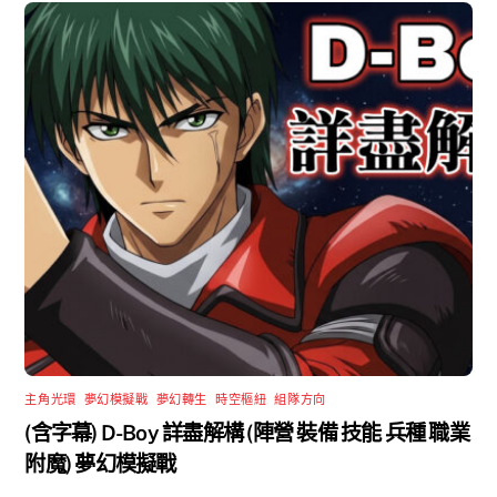
主角光環
,
夢幻模擬戰
,
夢幻轉生
,
時空樞紐
,
組隊方向
(含字幕) D-Boy 詳盡解構 (陣營 裝備 技能 兵種 職業
附魔) 夢幻模擬戰