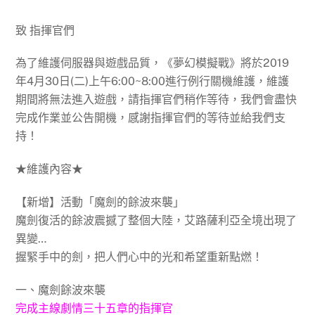
致 指揮官們
為了維護伺服器與遊戲品質，《夢幻模擬戰》將於2019
年4月30日(二)上午6:00~8:00進行例行關機維護，維護
期間將無法進入遊戲，請指揮官們稍作等待，我們會盡快
完成作業並公告開機，感謝指揮官們的等待並給我們支
持！
★維護內容★
【新增】活動「魔劍的餘波來襲」
魔劍復活的餘波震撼了整個大陸，艾路薩利亞全境出現了
異變…
握緊手中的劍，把人們心中的光和希望重新點燃！
一、魔劍餘波來襲
完成主線劇情三十五章的指揮官