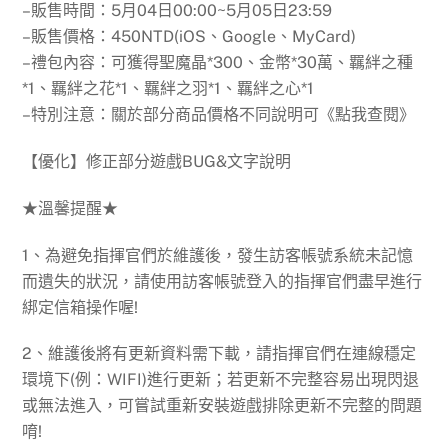
–販售時間：5月04日00:00~5月05日23:59
–販售價格：450NTD(iOS、Google、MyCard)
–禮包內容：可獲得聖魔晶*300、金幣*30萬、羈絆之種
*1、羈絆之花*1、羈絆之羽*1、羈絆之心*1
–特別注意：關於部分商品價格不同說明可《點我查閱》
【優化】修正部分遊戲BUG&文字說明
★溫馨提醒★
1、為避免指揮官們於維護後，發生訪客帳號系統未記憶
而遺失的狀況，請使用訪客帳號登入的指揮官們盡早進行
綁定信箱操作喔!
2、維護後將有更新資料需下載，請指揮官們在連線穩定
環境下(例：WIFI)進行更新；若更新不完整容易出現閃退
或無法進入，可嘗試重新安裝遊戲排除更新不完整的問題
唷!