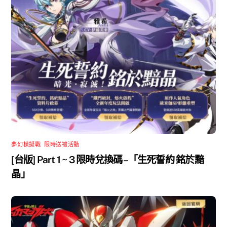
夢幻模擬戰
,
限時送禮活動
[台版] Part 1 ~ 3 限時兌換碼 –「生死誓約 銘於黯
晶」