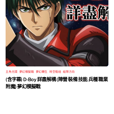
主角光環
,
夢幻模擬戰
,
夢幻轉生
,
時空樞紐
,
組隊方向
(含字幕) D-Boy 詳盡解構 (陣營 裝備 技能 兵種 職業
附魔) 夢幻模擬戰