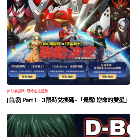
夢幻模擬戰
,
限時送禮活動
[台版] Part 1 ~ 3 限時兌換碼 –「覺醒! 逆命的雙星」