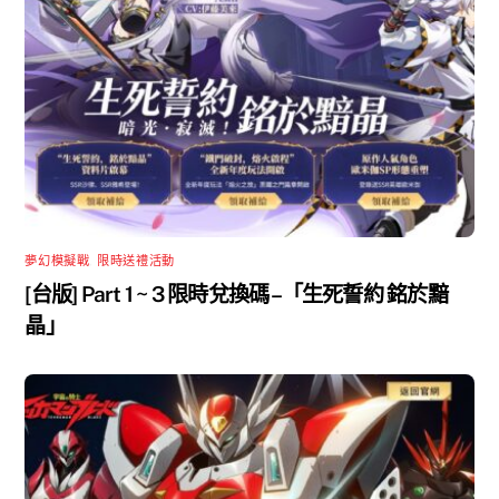
夢幻模擬戰
,
限時送禮活動
[台版] Part 1 ~ 3 限時兌換碼 –「生死誓約 銘於黯
晶」