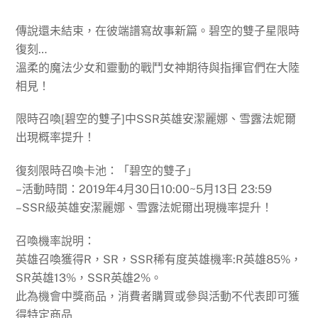
傳說還未結束，在彼端譜寫故事新篇。碧空的雙子星限時
復刻…
溫柔的魔法少女和靈動的戰鬥女神期待與指揮官們在大陸
相見！
限時召喚[碧空的雙子]中SSR英雄安潔麗娜、雪露法妮爾
出現概率提升！
復刻限時召喚卡池：「碧空的雙子」
–活動時間：2019年4月30日10:00~5月13日 23:59
–SSR級英雄安潔麗娜、雪露法妮爾出現機率提升！
召喚機率說明：
英雄召喚獲得R，SR，SSR稀有度英雄機率:R英雄85%，
SR英雄13%，SSR英雄2%。
此為機會中獎商品，消費者購買或參與活動不代表即可獲
得特定商品