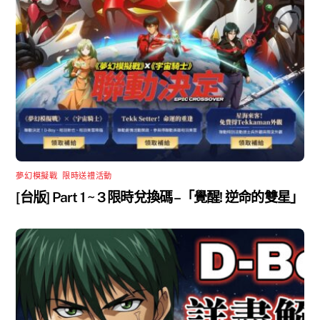
夢幻模擬戰
,
限時送禮活動
[台版] Part 1 ~ 3 限時兌換碼 –「覺醒! 逆命的雙星」