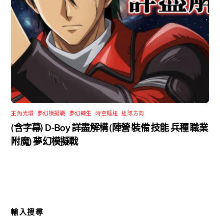
主角光環
,
夢幻模擬戰
,
夢幻轉生
,
時空樞紐
,
組隊方向
(含字幕) D-Boy 詳盡解構 (陣營 裝備 技能 兵種 職業
附魔) 夢幻模擬戰
輸入搜尋