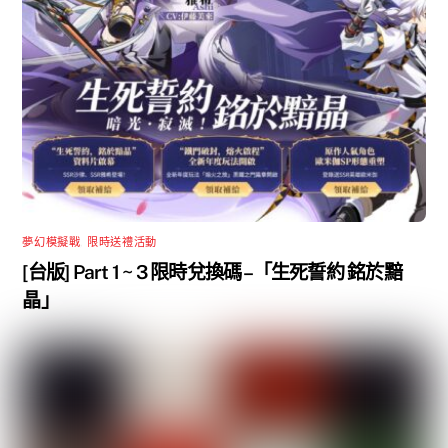
夢幻模擬戰
,
限時送禮活動
[台版] Part 1 ~ 3 限時兌換碼 –「生死誓約 銘於黯
晶」