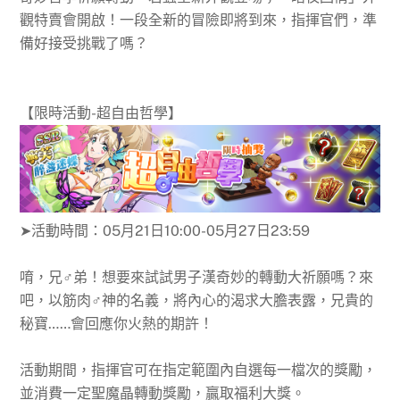
觀特賣會開啟！一段全新的冒險即將到來，指揮官們，準
備好接受挑戰了嗎？
【
限時活動-超自由哲學
】
➤活動時間：
05月21日10:00-05月27日23:59
唷，兄♂弟！想要來試試男子漢奇妙的轉動大祈願嗎？來
吧，以筋肉♂神的名義，將內心的渴求大膽表露，兄貴的
秘寶……會回應你火熱的期許！
活動期間，指揮官可在指定範圍內自選每一檔次的獎勵，
並消費一定聖魔晶轉動獎勵，贏取福利大獎。