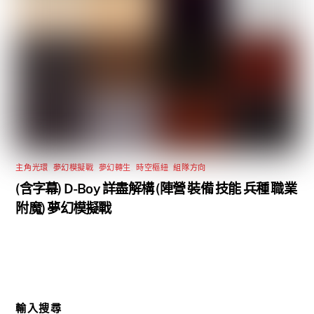
主角光環
,
夢幻模擬戰
,
夢幻轉生
,
時空樞紐
,
組隊方向
(含字幕) D-Boy 詳盡解構 (陣營 裝備 技能 兵種 職業
附魔) 夢幻模擬戰
輸入搜尋