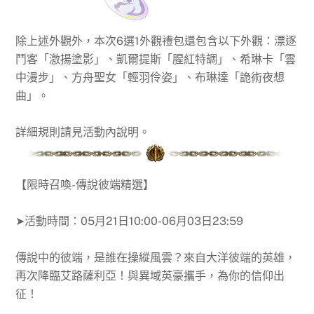
除上述外觀外，本次6選1外觀禮包還包含以下外觀：漂逐
鬥客「激揚塗影」、凱爾提斯「腥紅特調」、希琳卡「雲
中漫步」、方舟聖女「輕羽伶姿」、布琳達「詭術夜想
曲」。
詳細規則請見活動內說明。
【
限時召喚-傳說彼端精選
】
➤活動時間：
05月21日10:00-06月03日23:59
傳說中的彼端，是誰在操縱風雲？來自大洋彼端的英雄，
再次降臨艾路薩利亞！與異域英豪攜手，為你的信仰出
征！