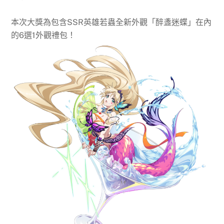
本次大獎為包含SSR英雄若蟲全新外觀「醉盞迷蝶」在內
的6選1外觀禮包！