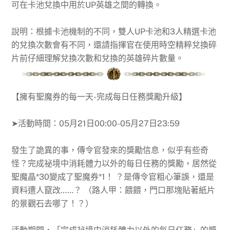
可在卡池兌換中用於UP英雄之間的轉換。
說明：根據卡池機制的不同，雙人UP卡池和3人精選卡池
的兌換次數會有不同，還請指揮官在使用時空精粹兌換碎
片前仔細理解兌換次數和兌換的英雄碎片數量。
【
擁有聖魔券的每一天-完成每日任務獎勵升級
】
➤活動時間：
05月21日00:00-05月27日23:59
發生了詭異的事，傳令官發來的獎勵信息，似乎有些奇
怪？完成祕境中消耗體力以外的每日任務的獎勵，居然從
聖魔晶*30變成了聖魔券*1！ ？是傳令官粗心筆誤，還是
資料遭人竄改……？ （路人甲：餵餵，門口那塊貼著紙片
的景觀石去哪了！？）