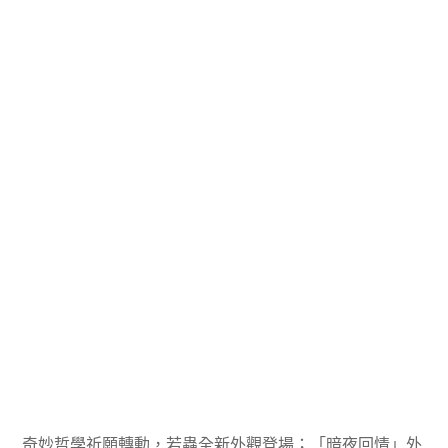
奇妙哲學祈願轉動，若蟲全新外觀登場；「暗夜回情」外