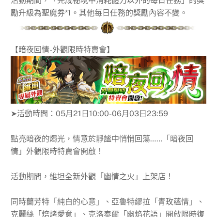
活動期間，「完成祕境中消耗體力以外的每日任務」的獎
勵升級為聖魔券*1。其他每日任務的獎勵內容不變。
【
暗夜回情-外觀限時特賣會
】
➤活動時間：
05月21日10:00-06月03日23:59
點亮暗夜的燭光，情意於靜謐中悄悄回蕩……「暗夜回
情」外觀限時特賣會開啟！
活動期間，維坦全新外觀「幽情之火」上架店！
同時蘭芳特「純白的心意」、亞魯特繆拉「青玫蘊情」、
克麗絲「焙烤愛意」、克洛泰爾「幽焰花語」開啟限時復