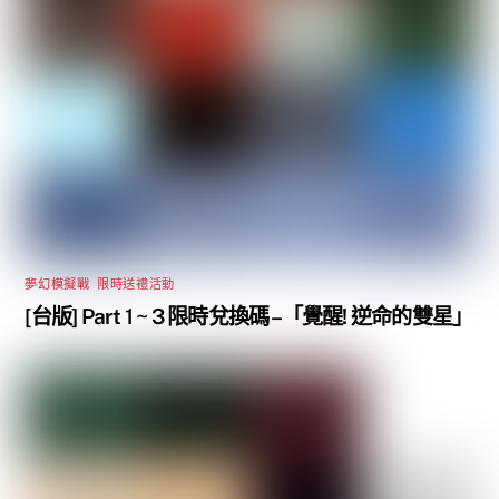
夢幻模擬戰
,
限時送禮活動
[台版] Part 1 ~ 3 限時兌換碼 –「覺醒! 逆命的雙星」