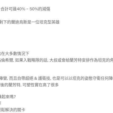
合計可達40% ~ 50%的減傷
而剩下的蘭迪烏斯是一位坦克型英雄
相信在大多數情況下
倫希爾, 如果入戰略隊的話, 大叔或會給蘭芳特安排作為坦克的
陣營, 而且自帶超絕 & 護衛技, 也是可以以坦克的姿態守衛任何
化後的蘭芳特, 可塑性實在高了很多
練起來嗎?
容
可輕鬆解決的關卡