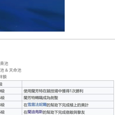
加乘池
池 & 天命池
絆鎖