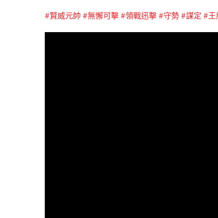
#賢威元帥
#無懈可擊
#領戰迅擊
#守勢
#謀定
#王