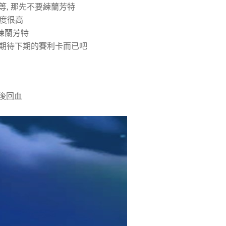
媽等, 那先不要練蘭芳特
先度很高
先練蘭芳特
王和期待下期的賽利卡而已吧
戰後回血