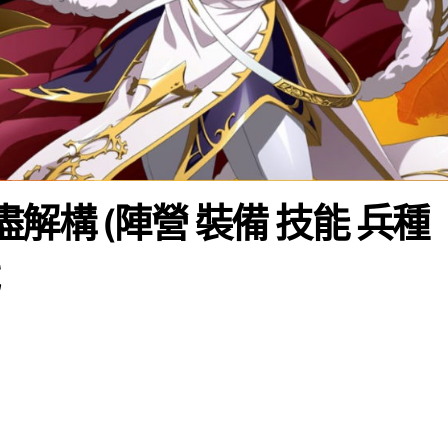
盡解構 (陣營 裝備 技能 兵種