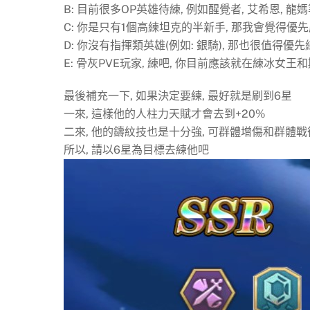
B: 目前很多OP英雄待練, 例如醒覺者, 艾希恩, 龍
C: 你是只有1個高練坦克的半新手, 那我會覺得優
D: 你沒有指揮類英雄(例如: 銀騎), 那也很值得優
E: 骨灰PVE玩家, 練吧, 你目前應該就在練冰女
最後補充一下, 如果決定要練, 最好就是刷到6星
一來, 這樣他的人柱力天賦才會去到+20%
二來, 他的鑄紋技也是十分強, 可群體增傷和群體
所以, 請以6星為目標去練他吧