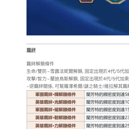
羈絆
羈絆解鎖條件
生命/雙防 – 雪露法妮爾解鎖, 固定出現於4代/5代
攻擊/智力 – 蘭迪鳥斯解鎖, 固定出現於4代/5代加乘
– 逆羈絆關係, 可幫羅澤希爾/謎之騎士/維拉解其羈