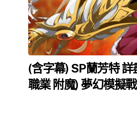
(含字幕) SP蘭芳特 詳
職業 附魔) 夢幻模擬戰