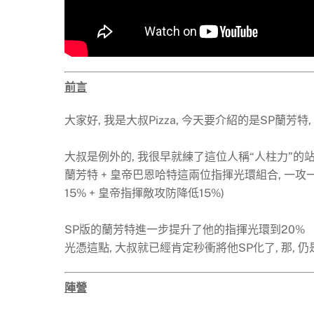
前言
大家好, 我是大叔Pizza, 今天要介紹的是SP蘭
大叔是例外的, 我很早就練了這位人稱“人柱力”的
蘭芳特 + 皇帝巴恩哈特這兩位指揮光環組合, 一攻
15% + 皇帝指揮敵攻防降低15%)
SP版的蘭芳特進一步提升了他的指揮光環到20%
光憑這點, 大叔就已經肯定秒衝將他SP化了, 那, 
陣營