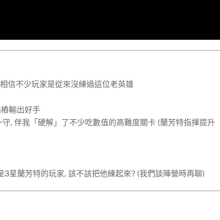
芳特, 相信不少玩家是從來沒練過這位老英雄
站樁輸出好手
一守, 伴我「硬解」了不少吃數值的高難度關卡 (蘭芳特指揮提升
仍是3星蘭芳特的玩家, 該不該把他練起來? (我們談陣營時再聊)