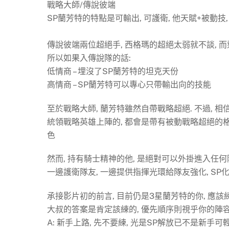
戰略大師/傳說彼端
SP蘭芳特的特點是可輸出, 可護衛, 他天賦+被動技, 
傳說彼端兩位超絕手, 西格瑪的超絕太弱就不談, 
所以如果入傳說隊的話:
低情商 – 埋沒了SP蘭芳特的坦克天份
高情商 – SP蘭芳特可以專心只帶輸出向的技能
至於戰略大師, 蘭芳特雖然自帶戰略超絕. 不過, 
統領戰略英雄上陣的, 都會是帶有被動戰略超絕的格
色
然而, 持有騎士精神的他, 是絕對可以外掛進入任何
一邊護衛隊友, 一邊提供指揮光環給隊友強化, SP
承接影片初的前言, 目前仍是3星蘭芳特的你, 應該
大叔的答案是肯定該練的, 優先順序則視乎你的陣
A: 新手上路, 先不要練, 光是SP解放已不是新手