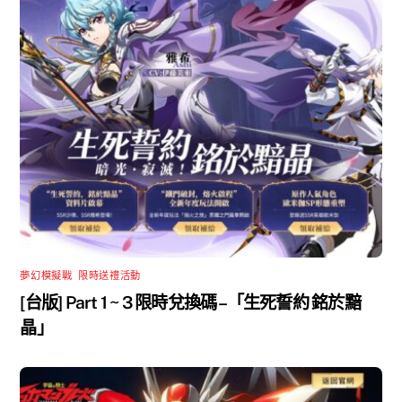
夢幻模擬戰
,
限時送禮活動
[台版] Part 1 ~ 3 限時兌換碼 –「生死誓約 銘於黯
晶」