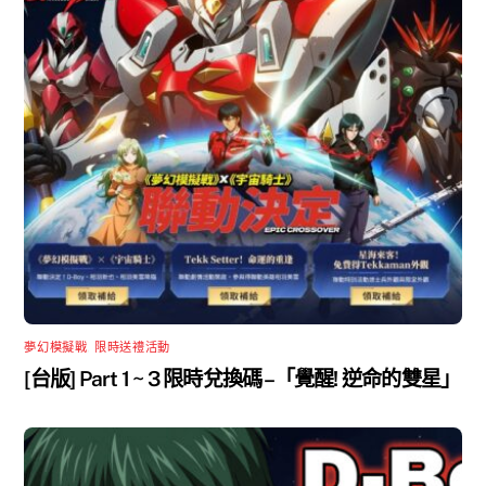
夢幻模擬戰
,
限時送禮活動
[台版] Part 1 ~ 3 限時兌換碼 –「覺醒! 逆命的雙星」