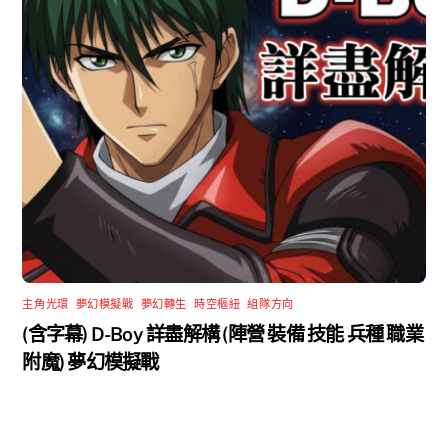
主角光環
,
夢幻模擬戰
,
夢幻轉生
,
時空樞紐
,
組隊方向
(含字幕) D-Boy 詳盡解構 (陣營 裝備 技能 兵種 職業
附魔) 夢幻模擬戰