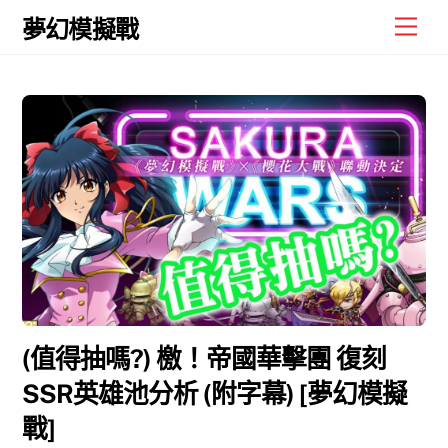
Skip
Men
夢幻模擬戰
to
content
(值得抽嗎?) 檄！帝國華擊團 復刻
SSR英雄池分析 (附字幕) [夢幻模擬
戰]