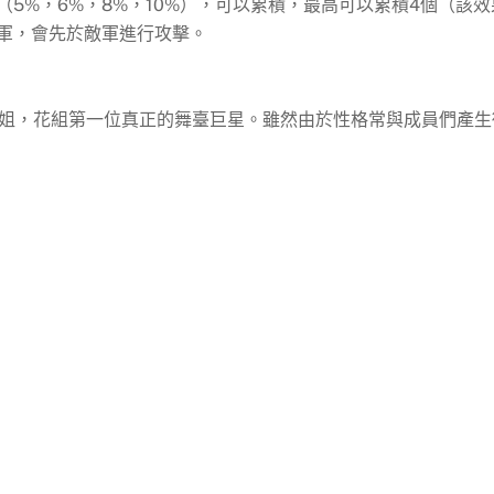
5%，6%，8%，10%），可以累積，最高可以累積4個（該效
軍，會先於敵軍進行攻擊。
小姐，花組第一位真正的舞臺巨星。雖然由於性格常與成員們產生