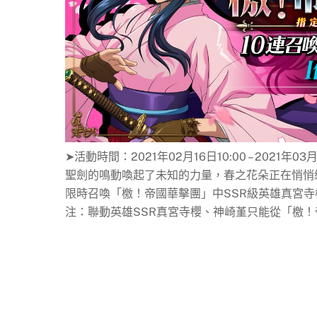
➤活動時間：2021年02月16日10:00 – 2021年03月
聖劍的鳴動喚起了未知的力量，春之花朵正在悄悄
限時召喚「檄！帝國華擊團」中SSR級英雄真宮
注：聯動英雄SSR真宮寺櫻、神崎堇只能從「檄