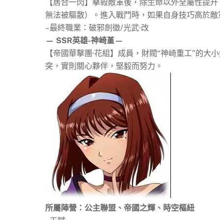
【居合一閃】擊殺敵軍後，除生命以外全屬性提升（
無法被驅散）。進入戰鬥時，如果自身技巧高於敵
–最終職業：破邪劍徵/光武·改
— SSR英雄-神崎堇—
【帝國華擊團·花組】成員，財閥“神崎重工”的大
突，實則關心夥伴，堅毅而努力。
所屬陣營：公主聯盟、帝國之輝、時空樞紐