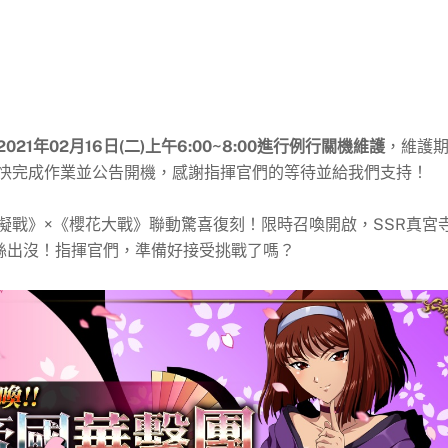
2021年02月16日(二)上午6:00~8:00進行例行關機維護
，維護
快完成作業並公告開機，感謝指揮官們的等待並給我們支持！
擬戰》×《櫻花大戰》聯動驚喜復刻！限時召喚開啟，SSR真宮
麗絲出沒！指揮官們，準備好接受挑戰了嗎？