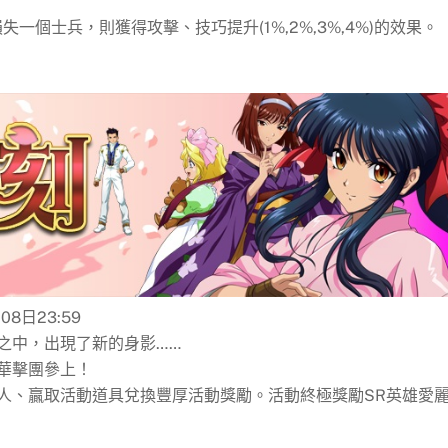
個士兵，則獲得攻擊、技巧提升(1%,2%,3%,4%)的效果。
08日23:59
之中，出現了新的身影……
華擊團參上！
人、贏取活動道具兌換豐厚活動獎勵。活動終極獎勵SR英雄愛