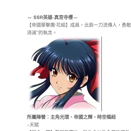
— SSR英雄-真宮寺櫻—
【帝國華擊團·花組】成員，北辰一刀流傳人，勇敢
消滅”的執念。
所屬陣營：主角光環、帝國之輝、時空樞紐
–天賦