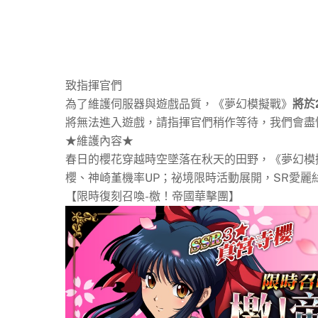
致指揮官們
為了維護伺服器與遊戲品質，《夢幻模擬戰》
將於
將無法進入遊戲，請指揮官們稍作等待，我們會盡
★維護內容★
春日的櫻花穿越時空墜落在秋天的田野，《夢幻模
櫻、神崎堇機率UP；祕境限時活動展開，SR愛
【限時復刻召喚-檄！帝國華擊團】