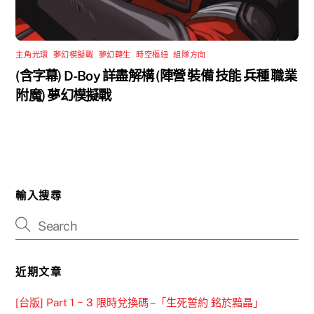
主角光環
,
夢幻模擬戰
,
夢幻轉生
,
時空樞紐
,
組隊方向
(含字幕) D-Boy 詳盡解構 (陣營 裝備 技能 兵種 職業
附魔) 夢幻模擬戰
輸入搜尋
近期文章
[台版] Part 1 ~ 3 限時兌換碼 –「生死誓約 銘於黯晶」