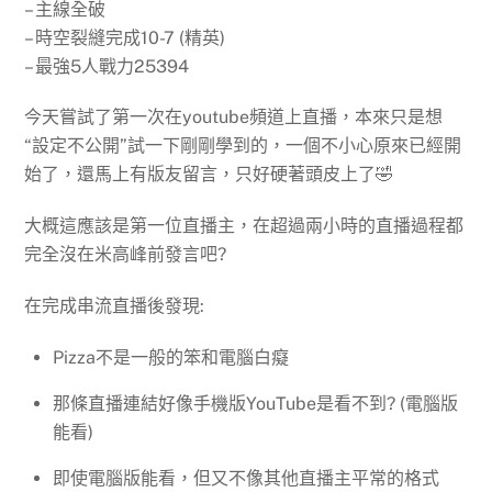
– 主線全破
– 時空裂縫完成10-7 (精英)
– 最強5人戰力25394
今天嘗試了第一次在youtube頻道上直播，本來只是想
“設定不公開”試一下剛剛學到的，一個不小心原來已經開
始了，還馬上有版友留言，只好硬著頭皮上了🤣
大概這應該是第一位直播主，在超過兩小時的直播過程都
完全沒在米高峰前發言吧?
在完成串流直播後發現:
Pizza不是一般的笨和電腦白癡
那條直播連結好像手機版YouTube是看不到? (電腦版
能看)
即使電腦版能看，但又不像其他直播主平常的格式