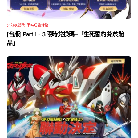
夢幻模擬戰
,
限時送禮活動
[台版] Part 1 ~ 3 限時兌換碼 –「生死誓約 銘於黯
晶」