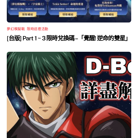
夢幻模擬戰
,
限時送禮活動
[台版] Part 1 ~ 3 限時兌換碼 –「覺醒! 逆命的雙星」