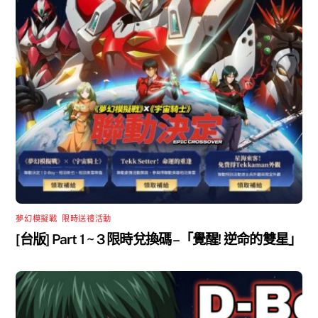
夢幻模擬戰
,
限時送禮活動
[台版] Part 1 ~ 3 限時兌換碼 –「覺醒! 逆命的雙星」