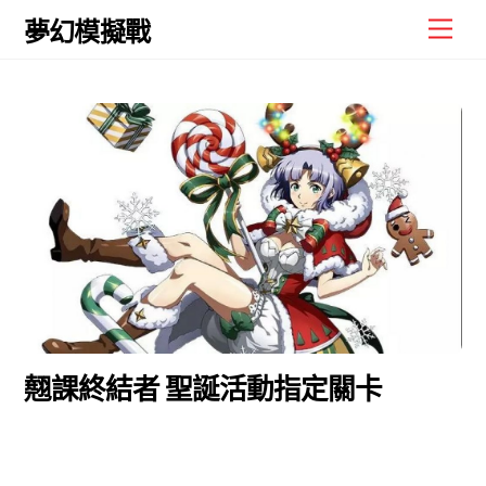
Skip
Men
夢幻模擬戰
to
content
翹課終結者 聖誕活動指定關卡