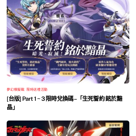
夢幻模擬戰
,
限時送禮活動
[台版] Part 1 ~ 3 限時兌換碼 –「生死誓約 銘於黯
晶」