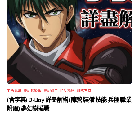
主角光環
,
夢幻模擬戰
,
夢幻轉生
,
時空樞紐
,
組隊方向
(含字幕) D-Boy 詳盡解構 (陣營 裝備 技能 兵種 職業
附魔) 夢幻模擬戰