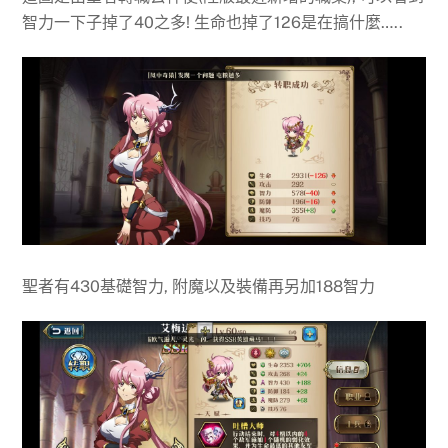
智力一下子掉了40之多! 生命也掉了126是在搞什麼…..
聖者有430基礎智力, 附魔以及裝備再另加188智力