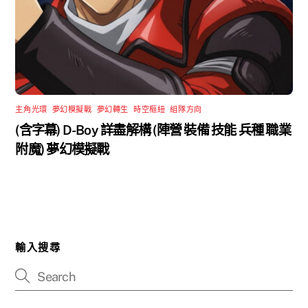
主角光環
,
夢幻模擬戰
,
夢幻轉生
,
時空樞紐
,
組隊方向
(含字幕) D-Boy 詳盡解構 (陣營 裝備 技能 兵種 職業
附魔) 夢幻模擬戰
輸入搜尋