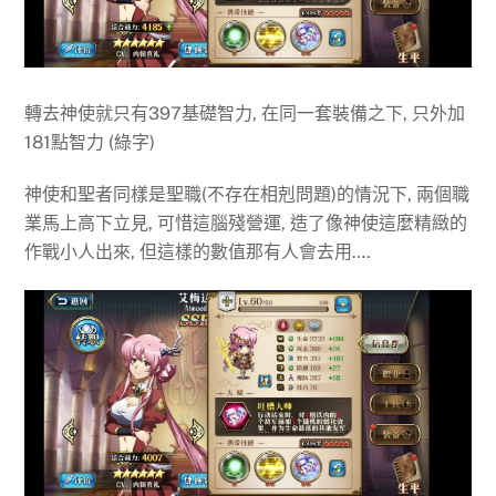
轉去神使就只有397基礎智力, 在同一套裝備之下, 只外加
181點智力 (綠字)
神使和聖者同樣是聖職(不存在相剋問題)的情況下, 兩個職
業馬上高下立見, 可惜這腦殘營運, 造了像神使這麼精緻的
作戰小人出來, 但這樣的數值那有人會去用….