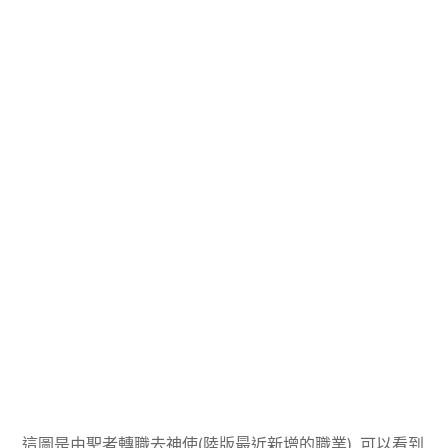
這圖是由聖者轉職去神使(陸版最近新增的職業), 可以看到