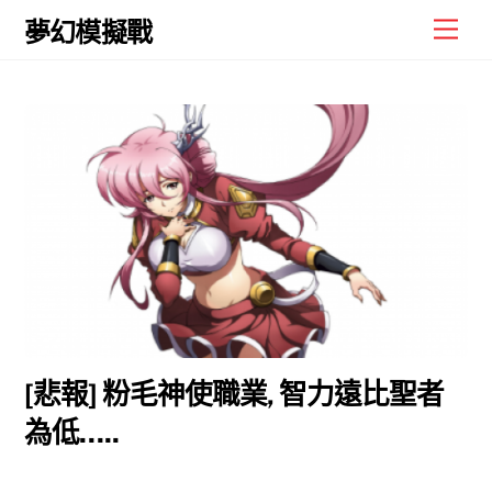
Skip
Men
夢幻模擬戰
to
content
[悲報] 粉毛神使職業, 智力遠比聖者
為低…..