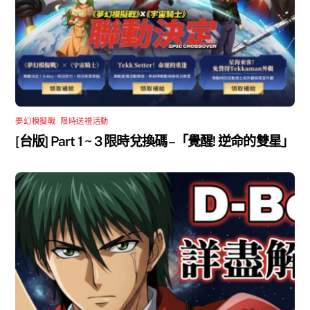
夢幻模擬戰
,
限時送禮活動
[台版] Part 1 ~ 3 限時兌換碼 –「覺醒! 逆命的雙星」