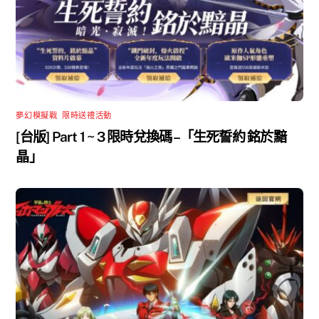
夢幻模擬戰
,
限時送禮活動
[台版] Part 1 ~ 3 限時兌換碼 –「生死誓約 銘於黯
晶」