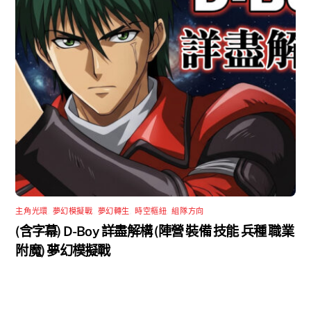
主角光環
,
夢幻模擬戰
,
夢幻轉生
,
時空樞紐
,
組隊方向
(含字幕) D-Boy 詳盡解構 (陣營 裝備 技能 兵種 職業
附魔) 夢幻模擬戰