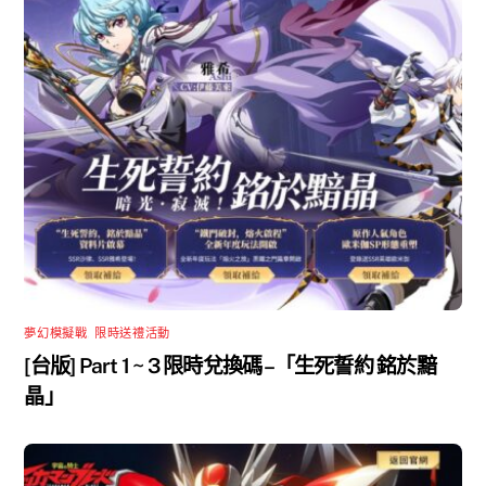
夢幻模擬戰
,
限時送禮活動
[台版] Part 1 ~ 3 限時兌換碼 –「生死誓約 銘於黯
晶」