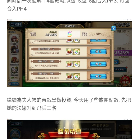
同時間一次過解了4個成就, A級, S級, 6回合入PH3, 10回
合入PH4
繼續為夫人帳的帝戰黑做投資, 今天用了些旅團點數, 先把
她的法娜升到飛兵三階