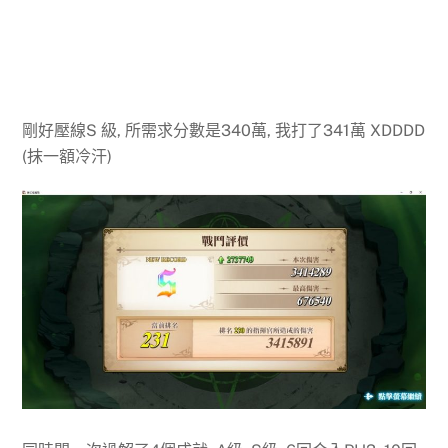
剛好壓線S 級, 所需求分數是340萬, 我打了341萬 XDDDD
(抹一額冷汗)