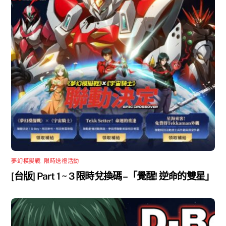
夢幻模擬戰
,
限時送禮活動
[台版] Part 1 ~ 3 限時兌換碼 –「覺醒! 逆命的雙星」