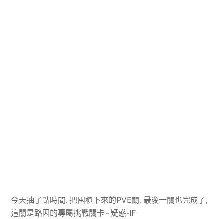
今天抽了點時間, 把囤積下來的PVE關, 最後一關也完成了,
這關是路因的專屬挑戰關卡 – 疑惑-IF