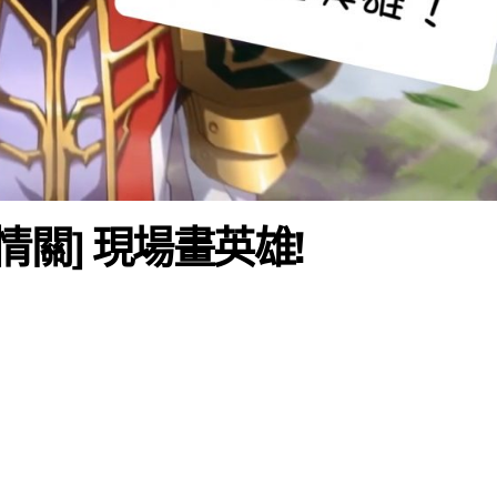
情關] 現場畫英雄!