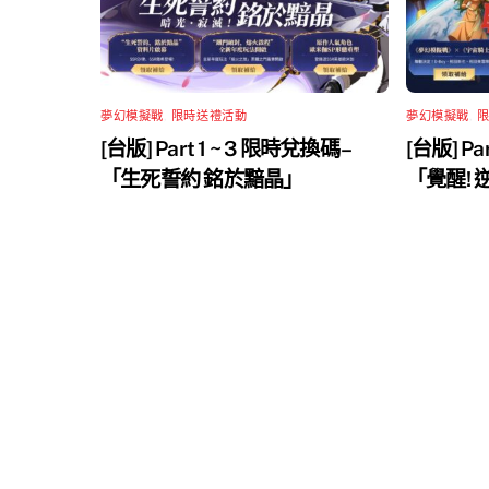
夢幻模擬戰
,
限時送禮活動
夢幻模擬戰
,
[台版] Part 1 ~ 3 限時兌換碼 –
[台版] Pa
「生死誓約 銘於黯晶」
「覺醒!