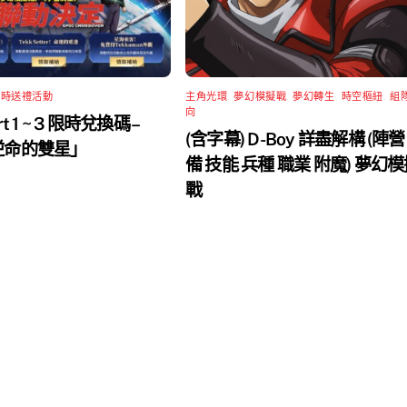
限時送禮活動
主角光環
,
夢幻模擬戰
,
夢幻轉生
,
時空樞紐
,
組
向
rt 1 ~ 3 限時兌換碼 –
(含字幕) D-Boy 詳盡解構 (陣營
 逆命的雙星」
備 技能 兵種 職業 附魔) 夢幻
戰