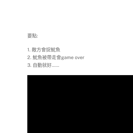
要點:
1. 敵方會捉魷魚
2. 魷魚被帶走會game over
3. 自動就好……