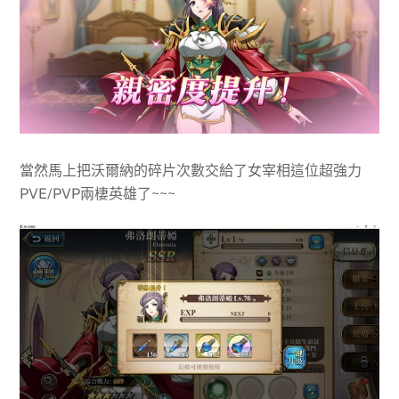
當然馬上把沃爾納的碎片次數交給了女宰相這位超強力
PVE/PVP兩棲英雄了~~~