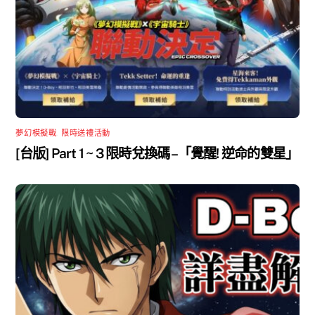
夢幻模擬戰
,
限時送禮活動
[台版] Part 1 ~ 3 限時兌換碼 –「覺醒! 逆命的雙星」