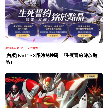
夢幻模擬戰
,
限時送禮活動
[台版] Part 1 ~ 3 限時兌換碼 –「生死誓約 銘於黯
晶」