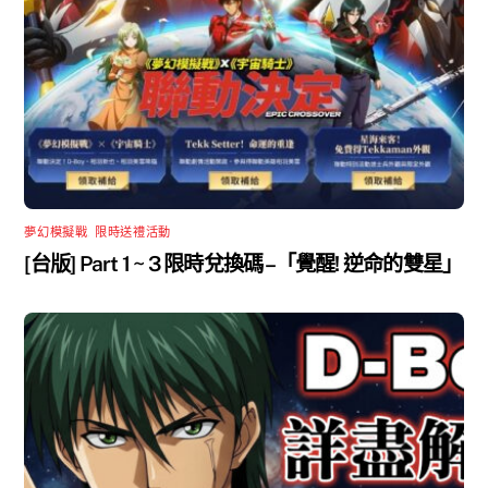
夢幻模擬戰
,
限時送禮活動
[台版] Part 1 ~ 3 限時兌換碼 –「覺醒! 逆命的雙星」