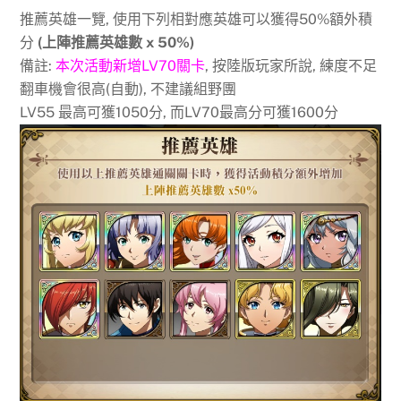
推薦英雄一覽, 使用下列相對應英雄可以獲得50%額外積
分
(上陣推薦英雄數 x 50%)
備註:
本次活動新增LV70關卡
, 按陸版玩家所說, 練度不足
翻車機會很高(自動), 不建議組野團
LV55 最高可獲1050分, 而LV70最高分可獲1600分