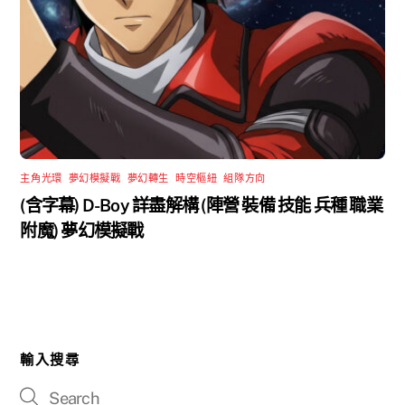
主角光環
,
夢幻模擬戰
,
夢幻轉生
,
時空樞紐
,
組隊方向
(含字幕) D-Boy 詳盡解構 (陣營 裝備 技能 兵種 職業
附魔) 夢幻模擬戰
輸入搜尋