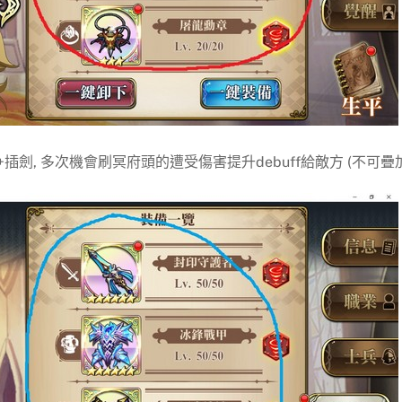
插劍, 多次機會刷冥府頭的遭受傷害提升debuff給敵方 (不可疊加