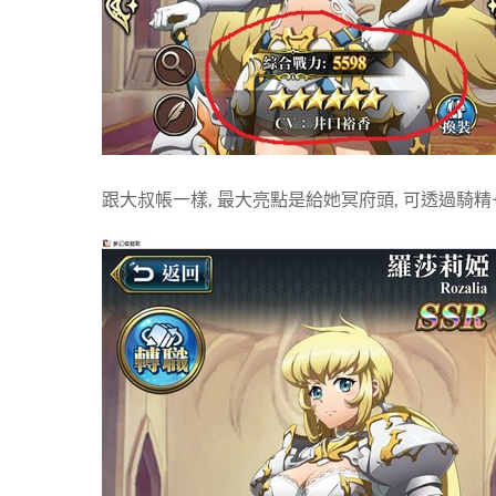
跟大叔帳一樣, 最大亮點是給她冥府頭, 可透過騎精+