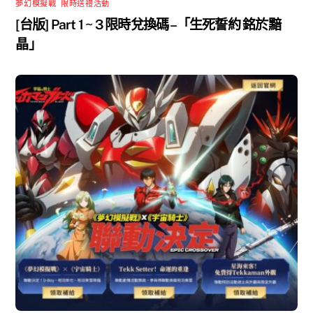
夢幻模擬戰
,
限時送禮活動
[台版] Part 1 ~ 3 限時兌換碼 –「生死誓約 銘於黯
晶」