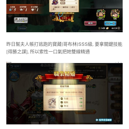
昨日幫夫人帳打逃跑的寶藏(哥布林)SSS級, 要拿關鍵技能
[得勝之謀], 所以索性一口氣把她雙線精通