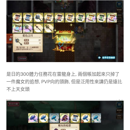
是日的300體力任務花在雷龍身上, 兩個帳加起來只掉了
一件魔女的追想, PVP向的頭飾, 但是泛用性來講仍是遠比
不上天女頭