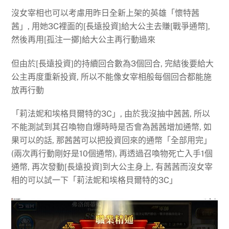
沒女宰相也可以考慮用昨日全新上架的英雄「懷特茜
茜」, 用她3C裡面的[長遠投資]給大公主去賺[戰爭通幣],
然後再用[孤注一擲]給大公主再行動過來
但由於[長遠投資]的持續回合數為3個回合, 完結後要給大
公主再度重新投資, 所以不能像女宰相般每個回合都能施
放再行動
「莉法妮和埃格貝爾特的3C」, 由於我沒抽中茜茜, 所以
不能測試到其召喚物自爆時時是否會為茜茜增加通幣, 如
果可以的話, 那茜茜可以把投資回來的通幣「全部用完」
(兩次再行動剛好是10個通幣), 再透過召喚物死亡入手1個
通幣, 再次發動[長遠投資]到大公主身上, 有茜茜而沒女宰
相的可以試一下「莉法妮和埃格貝爾特的3C」