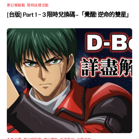
夢幻模擬戰
,
限時送禮活動
[台版] Part 1 ~ 3 限時兌換碼 –「覺醒! 逆命的雙星」