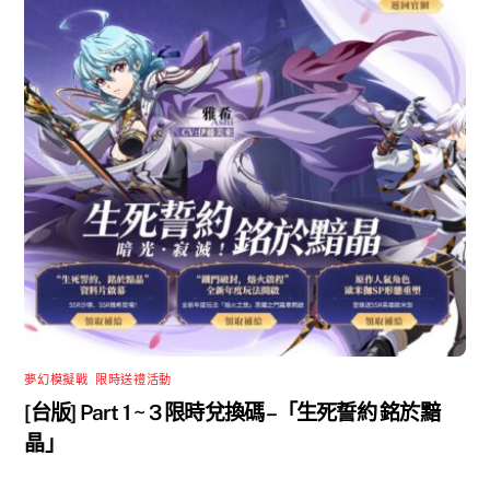
夢幻模擬戰
,
限時送禮活動
[台版] Part 1 ~ 3 限時兌換碼 –「生死誓約 銘於黯
晶」