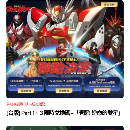
夢幻模擬戰
,
限時送禮活動
[台版] Part 1 ~ 3 限時兌換碼 –「覺醒! 逆命的雙星」