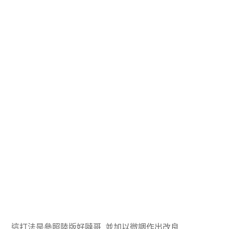
這打法是參照陸版好噠哥, 並加以微調作出改良