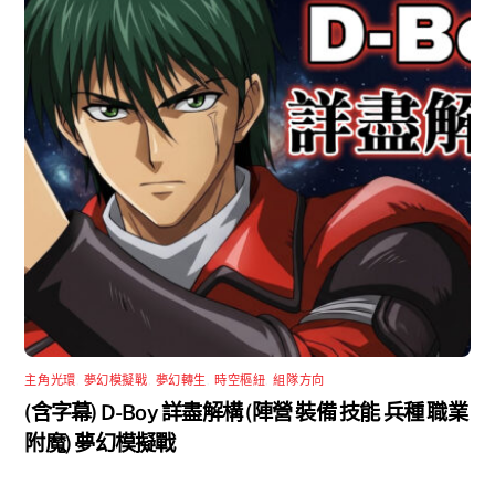
主角光環
,
夢幻模擬戰
,
夢幻轉生
,
時空樞紐
,
組隊方向
(含字幕) D-Boy 詳盡解構 (陣營 裝備 技能 兵種 職業
附魔) 夢幻模擬戰