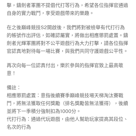
擊，鑄劍者軍團不提倡代打等行為，希望各位指揮官通過
自身的實力戰鬥，享受遊戲帶來的樂趣。
在之後巔峰競技S2開啟後，我們將對被檢舉有代打行為
的帳號作出評估，如確認屬實，將做出相應懲罰處置。鑄
劍者光輝軍團將對不公平遊戲行為大力打擊，請各位指揮
官認真地對待每一場比賽，與我們共同守護遊戲公平性。
再次向每一位認真付出，樂於參與的指揮官致上最高敬
意！
備註：
相應懲罰處置：意指後續賽季巔峰競技場天梯淘汰賽戰
鬥，將無法獲取任何獎勵（排名獎勵皆無法獲得），後續
並將下一季積分強制扣為1000分。
代打行為：通過代玩遊戲，由他人幫助玩家提高其段位、
名次的行為