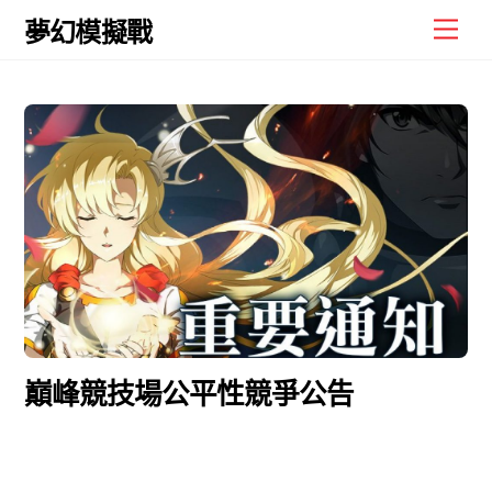
Skip
Men
夢幻模擬戰
to
content
巔峰競技場公平性競爭公告