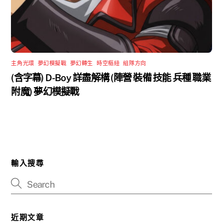
主角光環
,
夢幻模擬戰
,
夢幻轉生
,
時空樞紐
,
組隊方向
(含字幕) D-Boy 詳盡解構 (陣營 裝備 技能 兵種 職業
附魔) 夢幻模擬戰
輸入搜尋
近期文章