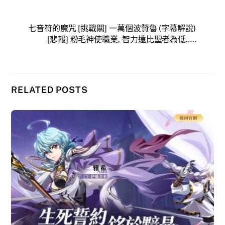
七音符的魔咒 [挑戰關] 一萬個波贊魯 (字幕解說)
[悲報] 粉毛神使職業, 智力遠比聖者為低…..
RELATED POSTS