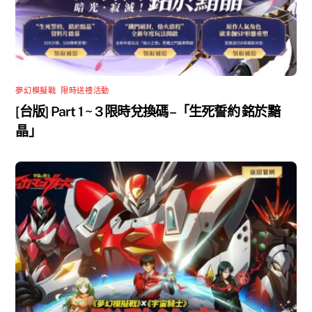
夢幻模擬戰
,
限時送禮活動
[台版] Part 1 ~ 3 限時兌換碼 –「生死誓約 銘於黯
晶」