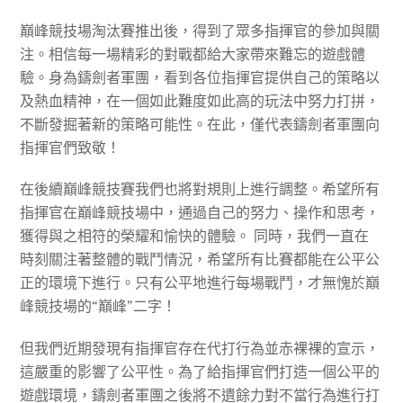
巔峰競技場淘汰賽推出後，得到了眾多指揮官的參加與關
注。相信每一場精彩的對戰都給大家帶來難忘的遊戲體
驗。身為鑄劍者軍團，看到各位指揮官提供自己的策略以
及熱血精神，在一個如此難度如此高的玩法中努力打拼，
不斷發掘著新的策略可能性。在此，僅代表鑄劍者軍團向
指揮官們致敬！
在後續巔峰競技賽我們也將對規則上進行調整。希望所有
指揮官在巔峰競技場中，通過自己的努力、操作和思考，
獲得與之相符的榮耀和愉快的體驗。 同時，我們一直在
時刻關注著整體的戰鬥情況，希望所有比賽都能在公平公
正的環境下進行。只有公平地進行每場戰鬥，才無愧於巔
峰競技場的“巔峰”二字！
但我們近期發現有指揮官存在代打行為並赤裸裸的宣示，
這嚴重的影響了公平性。為了給指揮官們打造一個公平的
遊戲環境，鑄劍者軍團之後將不遺餘力對不當行為進行打