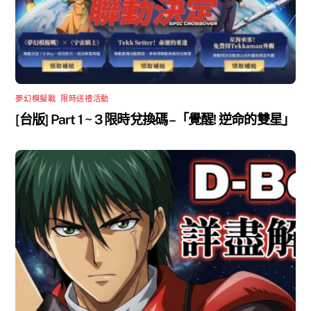
夢幻模擬戰
,
限時送禮活動
[台版] Part 1 ~ 3 限時兌換碼 –「覺醒! 逆命的雙星」