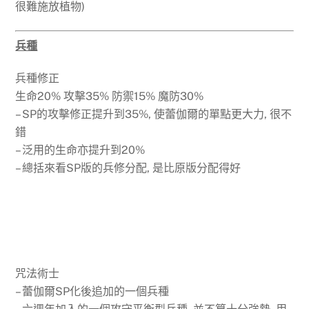
很難施放植物)
兵種
兵種修正
生命20% 攻擊35% 防禦15% 魔防30%
– SP的攻擊修正提升到35%, 使蕾伽爾的單點更大力, 很不
錯
– 泛用的生命亦提升到20%
– 總括來看SP版的兵修分配, 是比原版分配得好
咒法術士
– 蕾伽爾SP化後追加的一個兵種