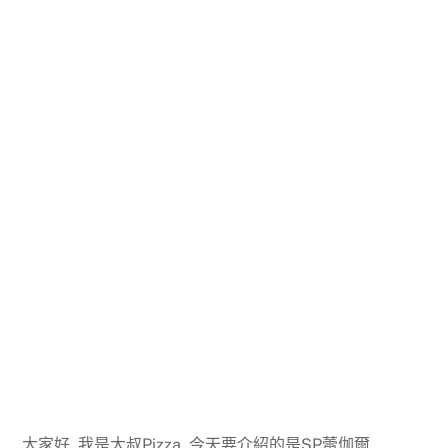
大家好, 我是大叔Pizza, 今天要介紹的是SP蕾伽爾