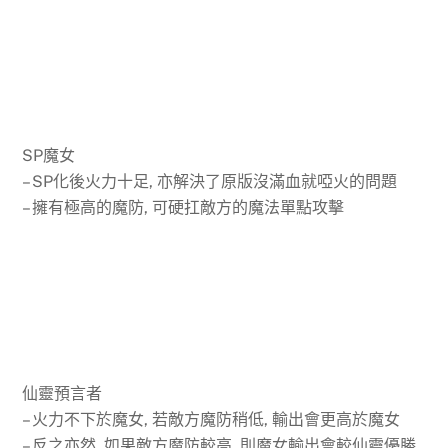
SP魔女
– SP化後火力十足, 亦解決了原版沒滿血就啞火的問題
– 擁有極高的魔防, 可硬扛敵方的魔法單點攻擊
仙靈預言者
– 火力不下於魔女, 若敵方魔防稍低, 輸出會更高於魔女
– 反之亦然, 如果敵方魔防較高, 則魔女輸出會較仙靈優勝