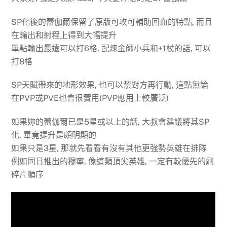
SP化後的蕾伽爾保留了原版可攻可輔助回血的特點, 而且
在輸出和射程上得到大幅提升
單點輸出最遠可以打6格, 配煉金師小兵和+1杖的話, 可以
打8格
SP天賦帶來的地形效果, 也可以禁對方再行動, 這點無論
在PVP或PVE也會很實用(PVP應用上較廣泛)
如果妳的蕾伽爾已是5星或以上的話, 大叔會建議將其SP
化, 畢竟提升是頗明顯的
如果只是3星, 那就先看看有沒有其他更強勢英雄在排隊
例如同日推出的穆寧, 像這類頂尖英雄, 一定有較優先的刷
碎片順序