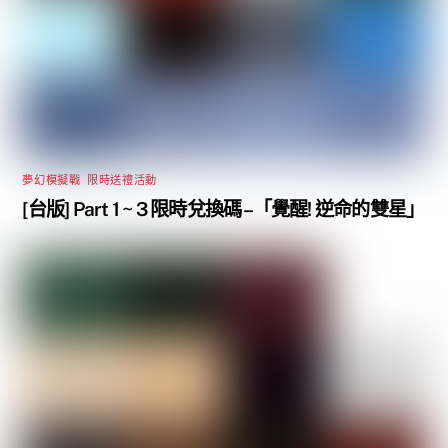
夢幻模擬戰
,
限時送禮活動
[台版] Part 1 ~ 3 限時兌換碼 –「覺醒! 逆命的雙星」