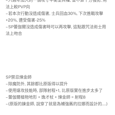
– 六週年加入的一個攻守平衡型兵種, 並不算十分強勢, 用
法上較PVP向
– 若本次行動沒造成傷害, 士兵回血30%, 下次進戰攻擊
+20%, 遭受傷害-25%
– SP蕾伽爾沒造成傷害時可以再攻擊, 這點跟咒法術士用
法上吻合
SP禁忌煉金師
– 除魔防外, 其餘都比原版得以提升
– 使用遠攻技能時, 部隊射程+1, 比原版實在進步太多了
– 蕾伽爾植物地形 + 逸才杖 + 煉金師 = 射程8
– (原版的鍊金師, 說穿了就是為補強舊的拉娜而設計的….)