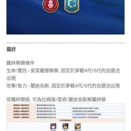
羈絆
羈絆解鎖條件
生命/雙防 – 安潔麗娜解鎖, 固定於夢戰4代/5代的自選池
出現
攻擊/智力 – 蘭迪烏斯, 固定於夢戰4代/5代的自選池出現
逆羈絆關係, 可為拉姆達/里奇/蘭迪烏斯解羈絆鎖