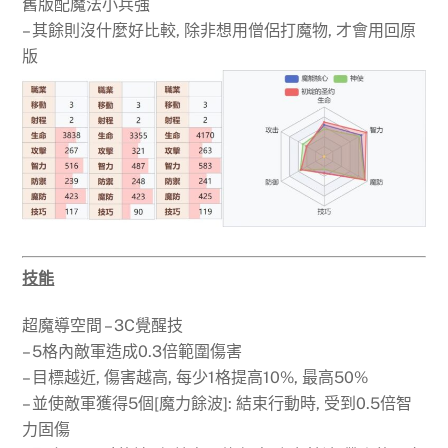
舊版配魔法小兵強
– 其餘則沒什麼好比較, 除非想用僧侶打魔物, 才會用回原
版
技能
超魔導空間 – 3C覺醒技
– 5格內敵軍造成0.3倍範圍傷害
– 目標越近, 傷害越高, 每少1格提高10%, 最高50%
– 並使敵軍獲得5個[魔力餘波]: 結束行動時, 受到0.5倍智
力固傷