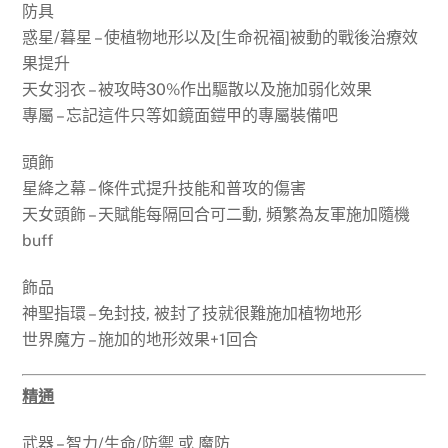
防具
惑星/暮星 – 使植物地形以及[生命祝福]被動的戰後治療效
果提升
天女羽衣 – 被攻時30%作出驅散以及施加弱化效果
專屬 – 忘記這件只等如鏡面鎧甲的專屬裝備吧
頭飾
星絳之幕 – 條件式提升技能和普攻的傷害
天女頭飾 – 天賦能每隔回合可二動, 頻繁為友軍施加隨機
buff
飾品
神聖指環 – 免封技, 被封了技就很難施加植物地形
世界魔方 – 施加的地形效果+1回合
精通
武器 – 智力/生命/防禦 或 魔防