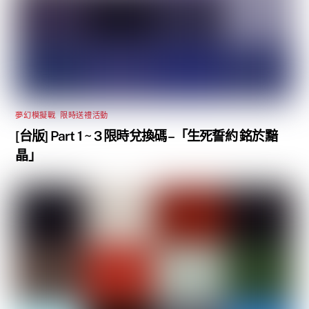
夢幻模擬戰
,
限時送禮活動
[台版] Part 1 ~ 3 限時兌換碼 –「生死誓約 銘於黯
晶」