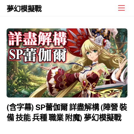
Skip
Men
夢幻模擬戰
to
content
(含字幕) SP蕾伽爾 詳盡解構 (陣營 裝
備 技能 兵種 職業 附魔) 夢幻模擬戰