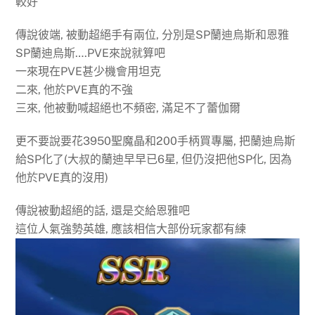
較好
傳說彼端, 被動超絕手有兩位, 分別是SP蘭迪烏斯和恩雅
SP蘭迪烏斯….PVE來說就算吧
一來現在PVE甚少機會用坦克
二來, 他於PVE真的不強
三來, 他被動喊超絕也不頻密, 滿足不了蕾伽爾
更不要說要花3950聖魔晶和200手柄買專屬, 把蘭迪烏斯
給SP化了(大叔的蘭迪早早已6星, 但仍沒把他SP化, 因為
他於PVE真的沒用)
傳說被動超絕的話, 還是交給恩雅吧
這位人氣強勢英雄, 應該相信大部份玩家都有練