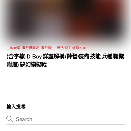
主角光環
,
夢幻模擬戰
,
夢幻轉生
,
時空樞紐
,
組隊方向
(含字幕) D-Boy 詳盡解構 (陣營 裝備 技能 兵種 職業
附魔) 夢幻模擬戰
輸入搜尋