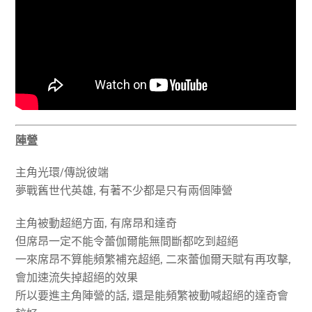
陣營
主角光環/傳說彼端
夢戰舊世代英雄, 有著不少都是只有兩個陣營
主角被動超絕方面, 有席昂和達奇
但席昂一定不能令蕾伽爾能無間斷都吃到超絕
一來席昂不算能頻繁補充超絕, 二來蕾伽爾天賦有再攻擊,
會加速流失掉超絕的效果
所以要進主角陣營的話, 還是能頻繁被動喊超絕的達奇會