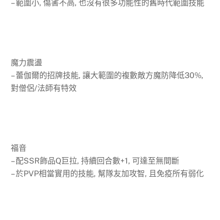
– 範圍小, 傷害不高, 也沒有很多功能性的舊時代範圍技能
魔力震盪
– 蕾伽爾的招牌技能, 讓大範圍的複數敵方魔防降低30%,
對僧侶/法師有特效
福音
– 配SSR飾品Q巨拉, 持續回合數+1, 可達至無間斷
– 於PVP相當實用的技能, 幫隊友加攻智, 且免疫所有弱化