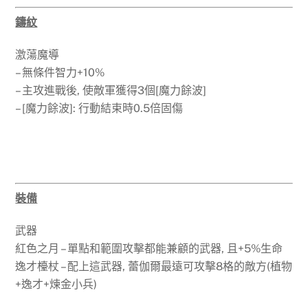
鑄紋
激蕩魔導
– 無條件智力+10%
– 主攻進戰後, 使敵軍獲得3個[魔力餘波]
– [魔力餘波]: 行動結束時0.5倍固傷
裝備
武器
紅色之月 – 單點和範圍攻擊都能兼顧的武器, 且+5%生命
逸才檯杖 – 配上這武器, 蕾伽爾最遠可攻擊8格的敵方(植物
+逸才+煉金小兵)