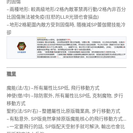
的固傷
– 兩種地形: 較高級地形/2格內敵軍禁再行動/2格內非百分
比固傷無法被免疫(狂怒的LLR光頭也會損血)
– 地形2格範圍內敵方受到固傷時, 隨機減SP蕾伽爾技能冷
卻
職業
魔能(法/左) – 所有屬性比SP低, 飛行移動方式
神使(僧/中) – 除防禦外, 所有屬性比SP低, 克制魔物, 步行
移動方式
聖約(法/SP/右) – 整體屬性比原版職業高, 步行移動方式
– 有點意外, SP版竟然拿掉原版魔能核心的飛行移動方式…
– 一定要飛行的話, SP版配天空射手就可解決, 輸出也會比