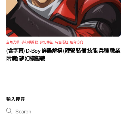
主角光環
,
夢幻模擬戰
,
夢幻轉生
,
時空樞紐
,
組隊方向
(含字幕) D-Boy 詳盡解構 (陣營 裝備 技能 兵種 職業
附魔) 夢幻模擬戰
輸入搜尋