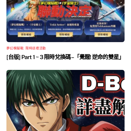
夢幻模擬戰
,
限時送禮活動
[台版] Part 1 ~ 3 限時兌換碼 –「覺醒! 逆命的雙星」