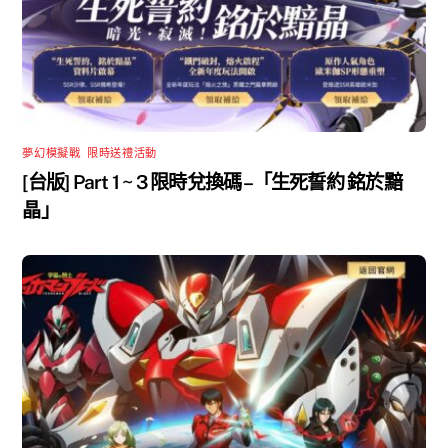
夢幻模擬戰
,
限時送禮活動
[台版] Part 1 ~ 3 限時兌換碼 –「生死誓約 銘於黯
晶」