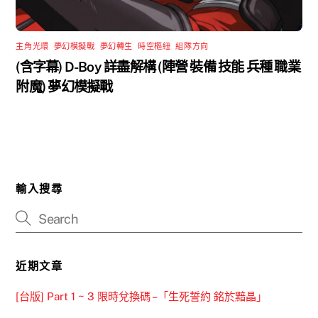
主角光環
,
夢幻模擬戰
,
夢幻轉生
,
時空樞紐
,
組隊方向
(含字幕) D-Boy 詳盡解構 (陣營 裝備 技能 兵種 職業
附魔) 夢幻模擬戰
輸入搜尋
近期文章
[台版] Part 1 ~ 3 限時兌換碼 –「生死誓約 銘於黯晶」