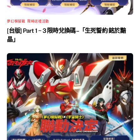
夢幻模擬戰
,
限時送禮活動
[台版] Part 1 ~ 3 限時兌換碼 –「生死誓約 銘於黯
晶」