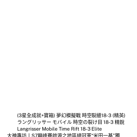
(3星全成就+寶箱) 夢幻模擬戰 時空裂縫18-3 (精英)
ラングリッサー モバイル 時空の裂け目 18-3 精銳
Langrisser Mobile Time Rift 18-3 Elite
大神專訪丨S7巔峰賽啟源之地區總冠軍“米田一基”獨