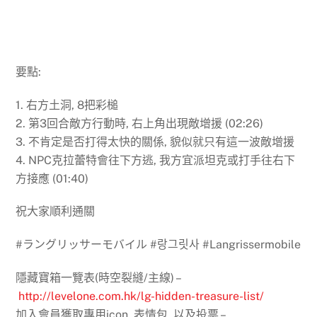
要點:
1. 右方土洞, 8把彩槌
2. 第3回合敵方行動時, 右上角出現敵增援 (02:26)
3. 不肯定是否打得太快的關係, 貌似就只有這一波敵增援
4. NPC克拉蕾特會往下方逃, 我方宜派坦克或打手往右下
方接應 (01:40)
祝大家順利通關
#ラングリッサーモバイル #랑그릿사 #Langrissermobile
隱藏寶箱一覽表(時空裂縫/主線) –
http://levelone.com.hk/lg-hidden-treasure-list/
加入會員獲取專用icon, 表情包, 以及投票 –