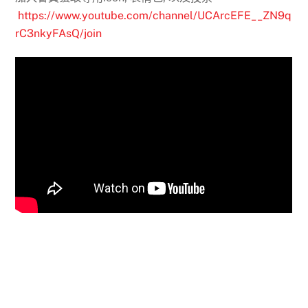
https://www.youtube.com/channel/UCArcEFE__ZN9q
rC3nkyFAsQ/join