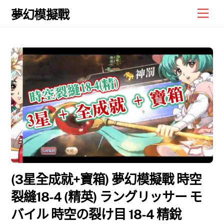
Skip
Men
夢幻模擬戰
to
content
(3星全成就+寶箱) 夢幻模擬戰 時空
裂縫18-4 (精英) ラングリッサー モ
バイル 時空の裂け目 18-4 精銳