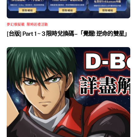
夢幻模擬戰
,
限時送禮活動
[台版] Part 1 ~ 3 限時兌換碼 –「覺醒! 逆命的雙星」