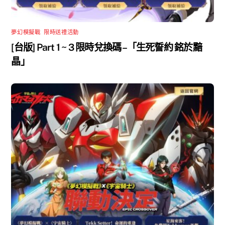
夢幻模擬戰
,
限時送禮活動
[台版] Part 1 ~ 3 限時兌換碼 –「生死誓約 銘於黯
晶」