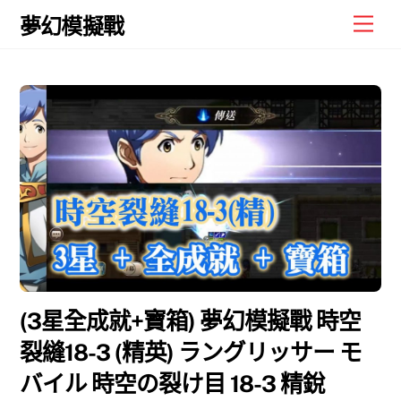
Skip
Men
夢幻模擬戰
to
content
(3星全成就+寶箱) 夢幻模擬戰 時空
裂縫18-3 (精英) ラングリッサー モ
バイル 時空の裂け目 18-3 精銳