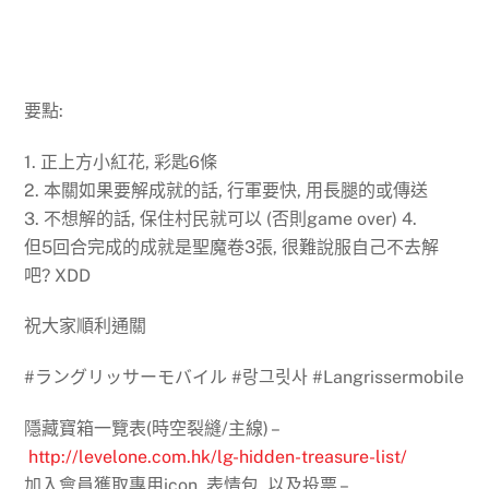
要點:
1. 正上方小紅花, 彩匙6條
2. 本關如果要解成就的話, 行軍要快, 用長腿的或傳送
3. 不想解的話, 保住村民就可以 (否則game over) 4.
但5回合完成的成就是聖魔卷3張, 很難說服自己不去解
吧? XDD
祝大家順利通關
#ラングリッサーモバイル #랑그릿사 #Langrissermobile
隱藏寶箱一覽表(時空裂縫/主線) –
http://levelone.com.hk/lg-hidden-treasure-list/
加入會員獲取專用icon, 表情包, 以及投票 –