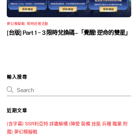
夢幻模擬戰
,
限時送禮活動
[台版] Part 1 ~ 3 限時兌換碼 –「覺醒! 逆命的雙星」
輸入搜尋
近期文章
(含字幕) SSR利亞特 詳盡解構 (陣營 裝備 技能 兵種 職業 附
魔) 夢幻模擬戰