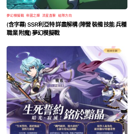
夢幻模擬戰
,
帝國之輝
,
流星直擊
,
組隊方向
(含字幕) SSR利亞特 詳盡解構 (陣營 裝備 技能 兵種
職業 附魔) 夢幻模擬戰