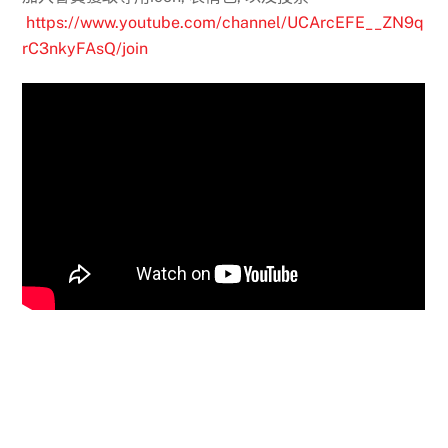
https://www.youtube.com/channel/UCArcEFE__ZN9q
rC3nkyFAsQ/join