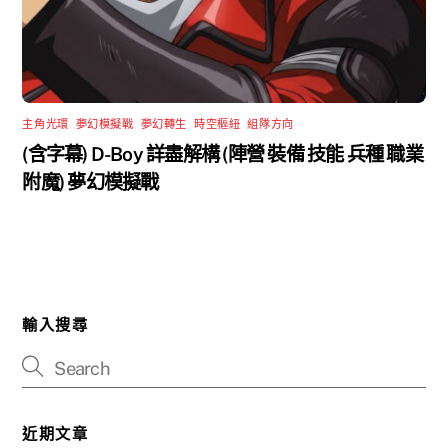
主角光環
,
夢幻模擬戰
,
夢幻轉生
,
時空樞紐
,
組隊方向
(含字幕) D-Boy 詳盡解構 (陣營 裝備 技能 兵種 職業
附魔) 夢幻模擬戰
輸入搜尋
近期文章