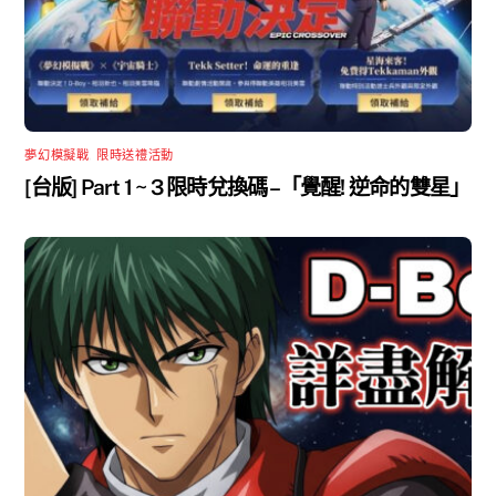
夢幻模擬戰
,
限時送禮活動
[台版] Part 1 ~ 3 限時兌換碼 –「覺醒! 逆命的雙星」