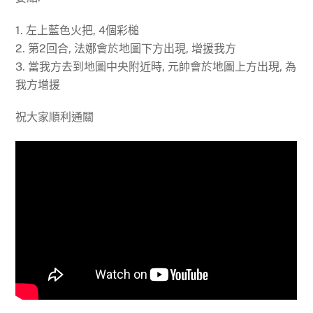
1. 左上藍色火把, 4個彩槌
2. 第2回合, 法娜會於地圖下方出現, 增援我方
3. 當我方去到地圖中央附近時, 元帥會於地圖上方出現, 為
我方增援
祝大家順利通關