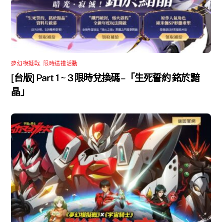
夢幻模擬戰
,
限時送禮活動
[台版] Part 1 ~ 3 限時兌換碼 –「生死誓約 銘於黯
晶」