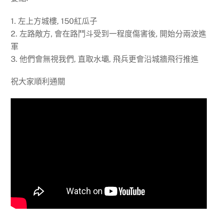
1. 左上方城樓, 150紅瓜子
2. 左路敵方, 會在路鬥斗受到一程度傷害後, 開始分兩波進
軍
3. 他們會無視我們, 直取水壩, 飛兵更會沿城牆飛行推進
祝大家順利通關