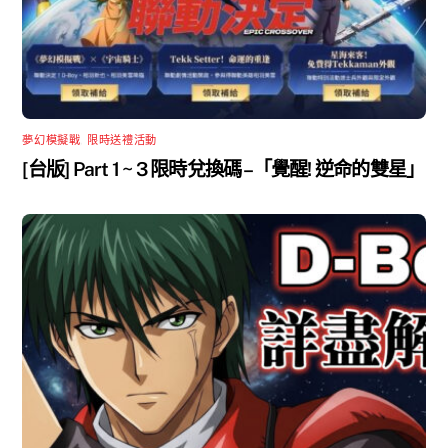
夢幻模擬戰
,
限時送禮活動
[台版] Part 1 ~ 3 限時兌換碼 –「覺醒! 逆命的雙星」