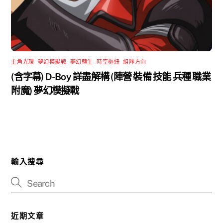
主角光環
,
夢幻模擬戰
,
夢幻轉生
,
時空樞紐
,
組隊方向
(含字幕) D-Boy 詳盡解構 (陣營 裝備 技能 兵種 職業
附魔) 夢幻模擬戰
輸入搜尋
近期文章