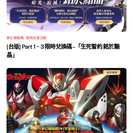
夢幻模擬戰
,
限時送禮活動
[台版] Part 1 ~ 3 限時兌換碼 –「生死誓約 銘於黯
晶」