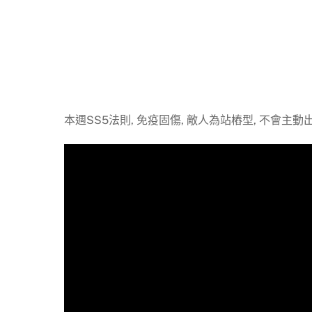
本週SS5法則, 免疫固傷, 敵人為站樁型, 不會主動