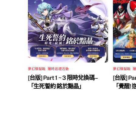
夢幻模擬戰
,
限時送禮活動
夢幻模擬戰
,
[台版] Part 1 ~ 3 限時兌換碼 –
[台版] Pa
「生死誓約 銘於黯晶」
「覺醒!