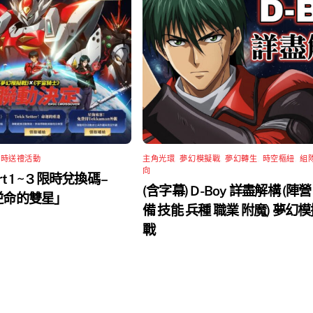
限時送禮活動
主角光環
,
夢幻模擬戰
,
夢幻轉生
,
時空樞紐
,
組
向
rt 1 ~ 3 限時兌換碼 –
(含字幕) D-Boy 詳盡解構 (陣營
 逆命的雙星」
備 技能 兵種 職業 附魔) 夢幻
戰