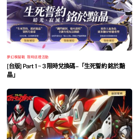
夢幻模擬戰
,
限時送禮活動
[台版] Part 1 ~ 3 限時兌換碼 –「生死誓約 銘於黯
晶」