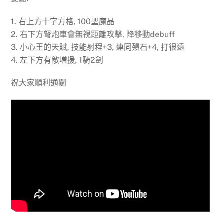
1. 右上方十字方格, 100聖魔晶
2. 右下方弩炮車會無視距離攻擊, 降移動debuff
3. 小心王的天賦, 技能射程+3, 連同殞石+4, 打很遠
4. 左下方有敵増援, 1騎2劍
祝大家順利通關