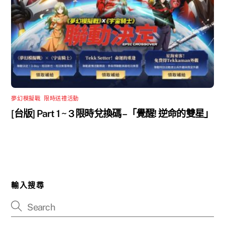
夢幻模擬戰
,
限時送禮活動
[台版] Part 1 ~ 3 限時兌換碼 –「覺醒! 逆命的雙星」
輸入搜尋