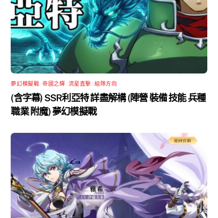
夢幻模擬戰
,
帝國之輝
,
流星直擊
,
組隊方向
(含字幕) SSR利亞特 詳盡解構 (陣營 裝備 技能 兵種
職業 附魔) 夢幻模擬戰