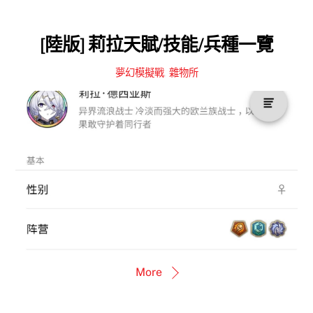
[陸版] 莉拉天賦/技能/兵種一覽
夢幻模擬戰
,
雜物所
More