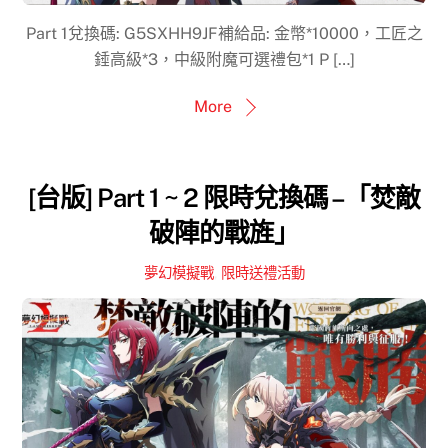
Part 1兌換碼: G5SXHH9JF補給品: 金幣*10000，工匠之
錘高級*3，中級附魔可選禮包*1 P […]
More
[台版] Part 1 ~ 2 限時兌換碼 –「焚敵
破陣的戰旌」
夢幻模擬戰
,
限時送禮活動