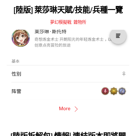
[陸版] 萊莎琳天賦/技能/兵種一覽
夢幻模擬戰
,
雜物所
More