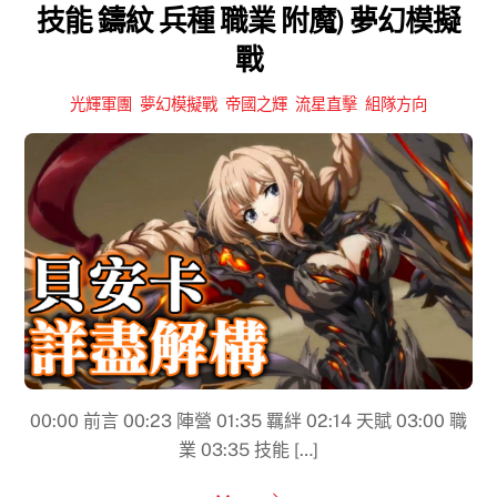
技能 鑄紋 兵種 職業 附魔) 夢幻模擬
戰
光輝軍團
,
夢幻模擬戰
,
帝國之輝
,
流星直擊
,
組隊方向
00:00​ 前言 00:23 陣營 01:35 羈絆 02:14 天賦 03:00 職
業 03:35 技能 […]