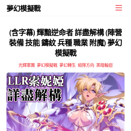
Skip
Men
夢幻模擬戰
to
content
(含字幕) 輝黯逆命者 詳盡解構 (陣營
裝備 技能 鑄紋 兵種 職業 附魔) 夢幻
模擬戰
光輝軍團
,
夢幻模擬戰
,
夢幻轉生
,
組隊方向
,
黑暗輪迴