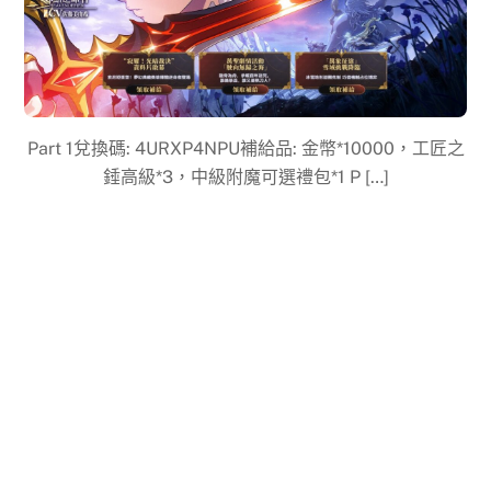
Part 1兌換碼: 4URXP4NPU補給品: 金幣*10000，工匠之
錘高級*3，中級附魔可選禮包*1 P […]