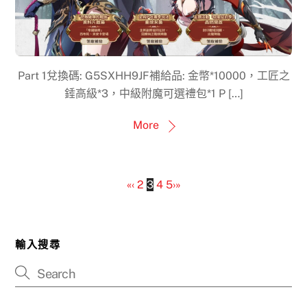
Part 1兌換碼: G5SXHH9JF補給品: 金幣*10000，工匠之
錘高級*3，中級附魔可選禮包*1 P […]
More
«
‹
2
3
4
5
›
»
輸入搜尋