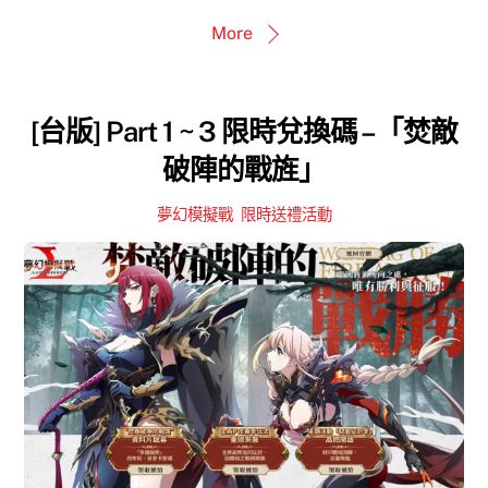
More
[台版] Part 1 ~ 3 限時兌換碼 –「焚敵
破陣的戰旌」
夢幻模擬戰
,
限時送禮活動