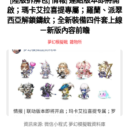
[陸版拆解包] 情報| 連結版本即將開
啟；瑪卡艾拉喜提專屬；羅蘭、派翠
西亞解鎖鑄紋；全新裝備四件套上線
－新版內容前瞻
夢幻模擬戰
,
雜物所
資訊來源: 微信小程式 夢幻模擬戰資料庫