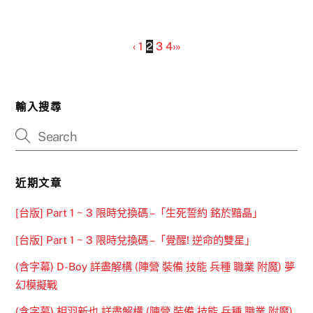
‹
1
2
3
4
›
»
輸入搜尋
近期文章
[台版] Part 1 ~ 3 限時兌換碼 –「生死誓約 銘於黯晶」
[台版] Part 1 ~ 3 限時兌換碼 –「覺醒! 逆命的雙星」
(含字幕) D-Boy 詳盡解構 (陣營 裝備 技能 兵種 職業 附魔) 夢
幻模擬戰
(含字幕) 相羽新也 詳盡解構 (陣營 裝備 技能 兵種 職業 附魔)