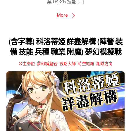
業 04:25 技能 […]
More
(含字幕) 科洛蒂婭 詳盡解構 (陣營 裝
備 技能 兵種 職業 附魔) 夢幻模擬戰
公主聯盟
,
夢幻模擬戰
,
戰略大師
,
時空樞紐
,
組隊方向