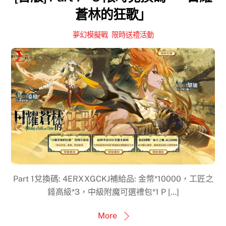
蒼林的狂歌」
夢幻模擬戰
,
限時送禮活動
Part 1兌換碼: 4ERXXGCKJ補給品: 金幣*10000，工匠之
錘高級*3，中級附魔可選禮包*1 P […]
More