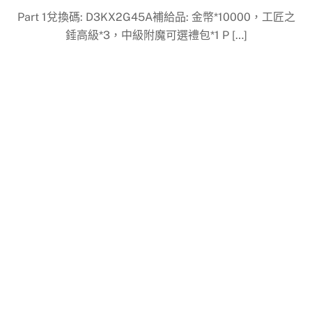
Part 1兌換碼: D3KX2G45A補給品: 金幣*10000，工匠之
錘高級*3，中級附魔可選禮包*1 P […]