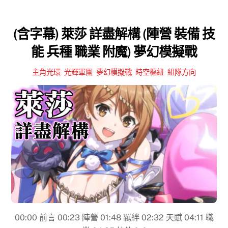
(含字幕) 萊莎 詳盡解構 (陣營 裝備 技
能 兵種 職業 附魔) 夢幻模擬戰
主角光環
,
光輝軍團
,
夢幻模擬戰
,
時空樞紐
,
組隊方向
00:00​ 前言 00:23 陣營 01:48 羈絆 02:32 天賦 04:11 職