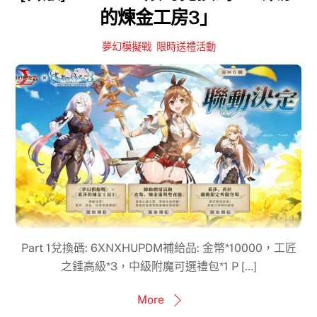
的煉金工房3」
夢幻模擬戰
,
限時送禮活動
Part 1兌換碼: 6XNXHUPDM補給品: 金幣*10000，工匠
之錘高級*3，中級附魔可選禮包*1 P […]
More