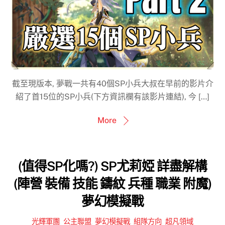
截至現版本, 夢戰一共有40個SP小兵大叔在早前的影片介
紹了首15位的SP小兵(下方資訊欄有該影片連結), 今 […]
More
(值得SP化嗎?) SP尤莉婭 詳盡解構
(陣營 裝備 技能 鑄紋 兵種 職業 附魔)
夢幻模擬戰
光輝軍團
,
公主聯盟
,
夢幻模擬戰
,
組隊方向
,
超凡領域