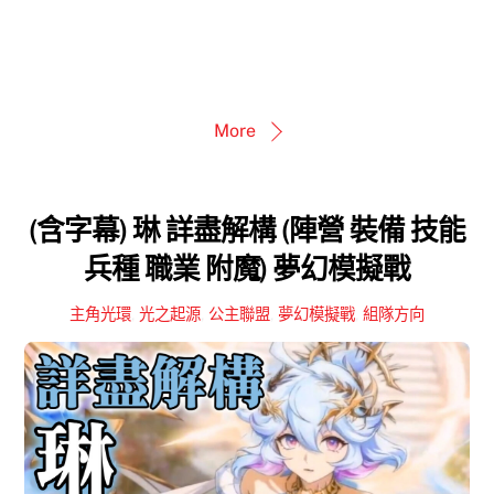
More
(含字幕) 琳 詳盡解構 (陣營 裝備 技能
兵種 職業 附魔) 夢幻模擬戰
主角光環
,
光之起源
,
公主聯盟
,
夢幻模擬戰
,
組隊方向