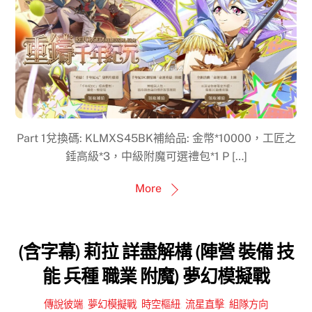
Part 1兌換碼: KLMXS45BK補給品: 金幣*10000，工匠之
錘高級*3，中級附魔可選禮包*1 P […]
More
(含字幕) 莉拉 詳盡解構 (陣營 裝備 技
能 兵種 職業 附魔) 夢幻模擬戰
傳說彼端
,
夢幻模擬戰
,
時空樞紐
,
流星直擊
,
組隊方向