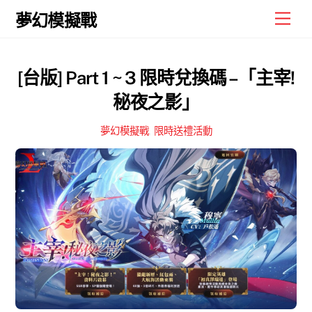
Skip
Men
夢幻模擬戰
to
content
[台版] Part 1 ~ 3 限時兌換碼 –「主宰!
秘夜之影」
夢幻模擬戰
,
限時送禮活動